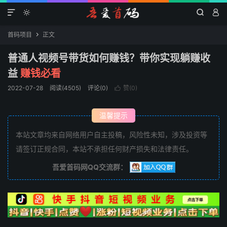




首码项目
正文

普通人视频号带货如何赚钱？带你实现躺赚收
益
赚钱必看
2022-07-28
阅读(4505)
评论(0)
赞(
0
)

温馨提示
本站文章均来自网络用户自主投稿，风险性未知，涉及投资等
请签订正规合同，本站不承担任何财产损失和法律责任。
吾爱首码网QQ交流群：