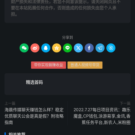
财产损失和法律责任，若您不同意该提示，请关闭网页且不
要在本站拓展任何合作，否则造成的任何损失由您个人承
担。
分享到









带你实现躺赚收益
普通人视频号带货
精选首码
上一篇
下一篇
海晨传媒聊天赚钱怎么样？稳定
2022.7.27每日项目资讯：趣乐
优质聊天公会是真是假？附攻略
魔盒,CP钱包,涂游易享,金讯,香
指南
蕉任务平台,新农人,米粉圈
相关推荐