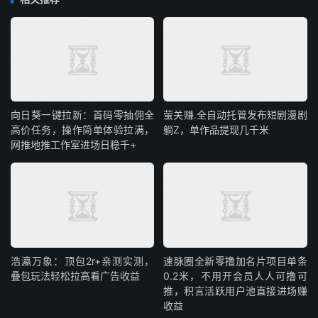
向日葵一键拉新：首码零抽佣全
萤关赚.全自动托管发布短剧漫剧
高价任务，操作简单体验拉满，
躺Z，单作品提现几千米
网推地推工作室进场日稳千+
浩瀛万象：顶包2r+亲测实测，
速脉圈全新零撸加名片项目单条
叠包玩法轻松拉高看广告收益
0.2米，不用开会员人人可撸可
推，积言活跃用户池直接进场赚
收益