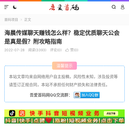




首码项目
正文

海晨传媒聊天赚钱怎么样？稳定优质聊天公会
是真是假？附攻略指南
2022-07-28
阅读(3393)
评论(0)
赞(
0
)

温馨提示
本站文章均来自网络用户自主投稿，风险性未知，涉及投资等
请签订正规合同，本站不承担任何财产损失和法律责任。
吾爱首码网QQ交流群：