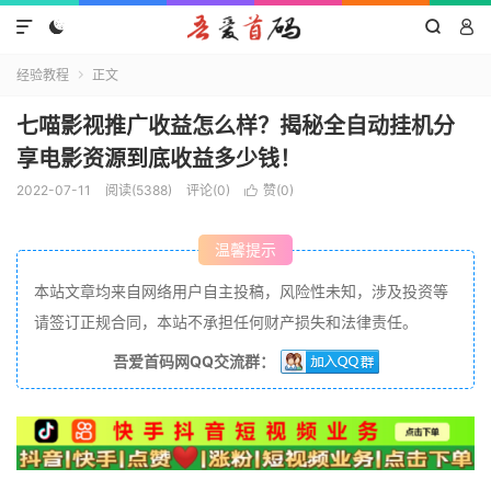




经验教程
正文

七喵影视推广收益怎么样？揭秘全自动挂机分
享电影资源到底收益多少钱！
2022-07-11
阅读(5388)
评论(0)
赞(
0
)

温馨提示
本站文章均来自网络用户自主投稿，风险性未知，涉及投资等
请签订正规合同，本站不承担任何财产损失和法律责任。
吾爱首码网QQ交流群：