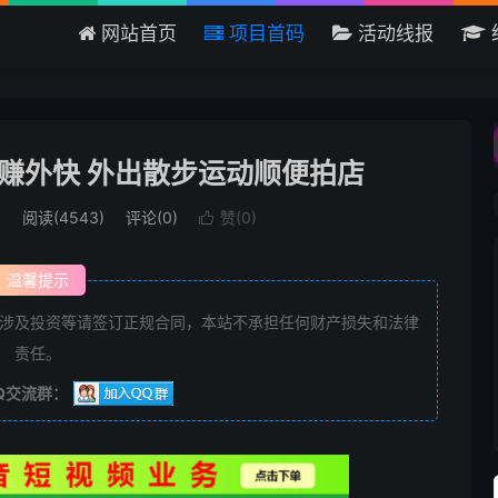
网站首页
项目首码
活动线报
欢迎来到吾爱首码网 - 国内最大的
赚外快 外出散步运动顺便拍店
目
阅读(4543)
评论(0)
赞(
0
)

温馨提示
涉及投资等请签订正规合同，本站不承担任何财产损失和法律
责任。
Q交流群：