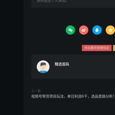
损失由您个人承担。




外出散步顺便拍店
精选首码
上一篇
视频号带货项目玩法，单日利润6千，选品思路分析