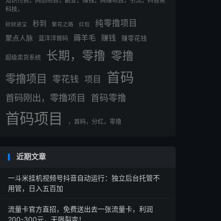
知识付费，网创项目，副业，赚钱，网赚项目，引流，抖音黑
科技，
纯零撸项目
秒到
砍财进宝
繁花之路
红包
薅羊毛
赚钱
聚点人脉
蓝洋洋首码
赚零花钱
长期，零撸
零撸
超级卖货系统
首码
零撸项目
零花钱
项目
首码刚出，零撸项目
首码零撸
首码项目
，首码，分红，零撸
近期文章
一斗米挂机视频号抖音自动运行：独立后台托管不
用管，日入五百加
流量卡官方直招，免费送出去一张流量卡，利润
200-300元，无限裂变！