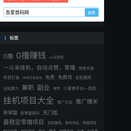
标签
0撸赚钱
0撸
vx云挂机
一斗米挂机，自动点赞，零撸
传奇手游
免费
免费领
传奇打金
全民搬砖
传奇打金游戏
副业
兼职
全民算力
小蜜蜂平台—挂机
嘟赞
挂机项目大全
推广赚米
推广引流
无门槛
新掌盟
新掌盟首码
最稳定零撸项目
百层魔塔，首码项目，零撸项目