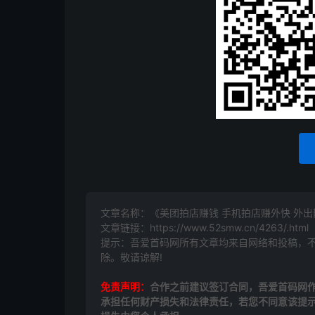
文章名称：《美团拍店赚钱 手机拍店赚外快 外
文章链接：
https://www.52smw.cn/4263/.html
提示：吾爱首码网所有文章均来自网络和投稿，
除。敬请谅解!
免责声明：
合作之前建议签订合同，吾爱首码网
承担任何财产损失和法律责任，若您不同意该提