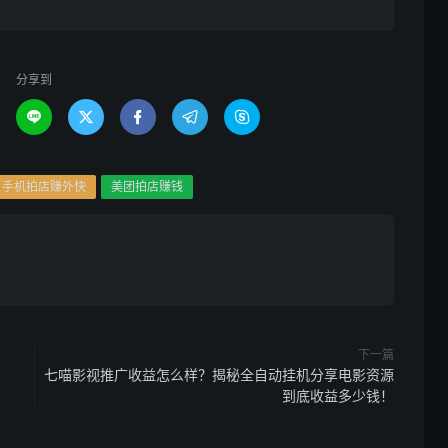
分享到





手机拍店赚外快
美团拍店赚钱
下一篇
！
七喵影视推广收益怎么样？揭秘全自动挂机分享电影资源
到底收益多少钱！