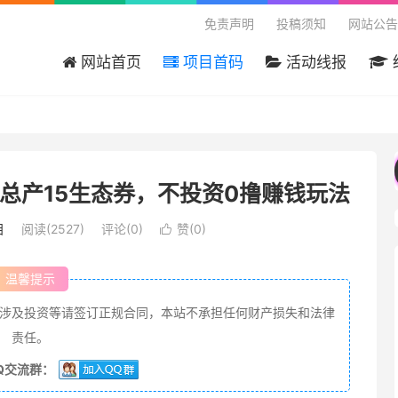
免责声明
投稿须知
网站公告
网站首页
项目首码
活动线报
首码网 - 国内最大的首码项目分享平台，本站免
总产15生态券，不投资0撸赚钱玩法
目
阅读(2527)
评论(0)
赞(
0
)

温馨提示
涉及投资等请签订正规合同，本站不承担任何财产损失和法律
责任。
Q交流群：