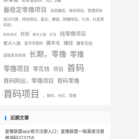
新掌盟首码
最稳定零撸项目
百层魔塔，首码项目，零撸项目
知识付费，网创项目，副业，赚钱，网赚项目，引流，抖音黑
科技，
纯零撸项目
秒到
砍财进宝
繁花之路
红包
薅羊毛
赚钱
聚点人脉
蓝洋洋首码
赚零花钱
长期，零撸
零撸
超级卖货系统
首码
零撸项目
零花钱
项目
首码刚出，零撸项目
首码零撸
首码项目
，首码，分红，零撸
近期文章
星推联盟app官方注册入口：星推联盟一级渠道注册
邀请码373758