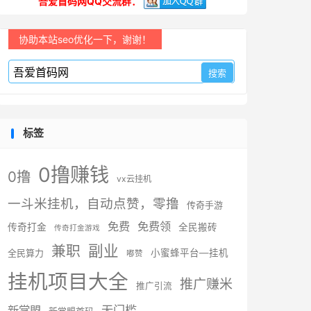
吾爱首码网QQ交流群：
协助本站seo优化一下，谢谢！
标签
0撸赚钱
0撸
vx云挂机
一斗米挂机，自动点赞，零撸
传奇手游
免费
免费领
传奇打金
全民搬砖
传奇打金游戏
副业
兼职
全民算力
小蜜蜂平台—挂机
嘟赞
挂机项目大全
推广赚米
推广引流
无门槛
新掌盟