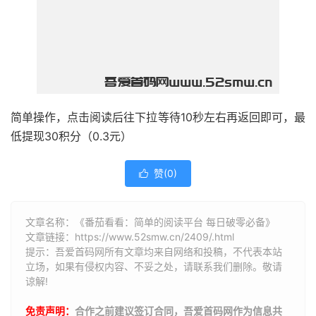
简单操作，点击阅读后往下拉等待10秒左右再返回即可，最
低提现30积分（0.3元）
赞(
0
)

文章名称：《番茄看看：简单的阅读平台 每日破零必备》
文章链接：
https://www.52smw.cn/2409/.html
提示：吾爱首码网所有文章均来自网络和投稿，不代表本站
立场，如果有侵权内容、不妥之处，请联系我们删除。敬请
谅解!
免责声明：
合作之前建议签订合同，吾爱首码网作为信息共