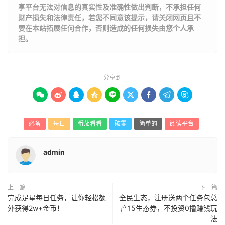
享平台无法对信息的真实性及准确性做出判断，不承担任何
财产损失和法律责任，若您不同意该提示，请关闭网页且不
要在本站拓展任何合作，否则造成的任何损失由您个人承
担。
分享到









必备
每日
番茄看看
破零
简单的
阅读平台
admin
上一篇
下一篇
完成足星每日任务，让你轻松额
全民生态，注册送两个任务包总
外获得2w+金币！
产15生态券，不投资0撸赚钱玩
法