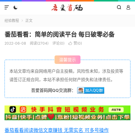




经验教程
正文

番茄看看：简单的阅读平台 每日破零必备
2022-06-08
阅读(2704)
评论(0)
赞(
0
)

温馨提示
本站文章均来自网络用户自主投稿，风险性未知，涉及投资等
请签订正规合同，本站不承担任何财产损失和法律责任。
吾爱首码网QQ交流群：
番茄看看
阅读微信文章赚钱 无需实名 可多号操作