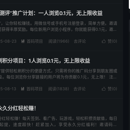
测评”推广计划：一人浏览0.1元，无上限收益
评”，让你轻松赚钱。用微信号或手机号注册登录，简单方便。邀请
获得丰厚奖励。每位新用户浏览小程序，你就能获得0.1元，邀请
0积分兑换成1元现金，提现秒到账。 注册与登录 注册“有趣测...
25-08-23
首码项目
阅读(1966)
去评论
赞(
0
)


积分项目：1人浏览0.1元，无上限收益
评”提供轻松刷积分的便捷方式，只需将你的推广码分享到朋友圈或
。每位浏览你分享链接的用户将为你贡献0.1元，无上限！ 注册
评”小程序非常简单，你可以使用微信号登录，或者用手机号注册。
5-08-13
首码项目
阅读(1838)
去评论
赞(
0
)


永久分红轻松赚！
分红轻松赚！每天签到、看广告、玩游戏，轻松积攒贡献值，每日
元起提，速度超快！赶紧加入，享受永久分红福利！邀请码：