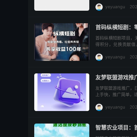
873590，注册时
yeyuangu
20
点参与活动...
首码纵横短剧：
首码纵横短剧项目，
得积分，兑换贡献值
多，完全免费！ 轻松
yeyuangu
202
荐好友，每...
友梦联盟游戏推广
友梦联盟游戏推广，日
上手快，推广简单，适
直接打开网页就能玩！ 
yeyuangu
202
智慧农业项目：