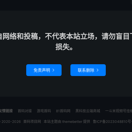
自网络和投稿，不代表本站立场，请勿盲目
损失。
免责声明
联系删除


友情链接
首码对接
游戏首码
81首码网
黑科技云端商城
一斗米视频号挂
 2020-2026
首码项目网
本站主题由
themebetter
提供
鲁ICP备2023048810号