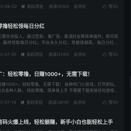
一定要填入邀请码，否则无法注册哦！ 如何快速获得贡献值？ 每天早
25-08-02
首码项目
阅读(2182)
去评论
赞(
0
)


零撸轻松领每日分红
无需任何投入，通过签到、看广告、邀请好友等简单操作，即可获
，最终领取每日分红。平台永久分红，贡献值越高，每日分红越
积攒贡献值 每日签到、观看广告和视频点赞，轻松获得积分。不推
5-07-20
首码项目
阅读(2140)
去评论
赞(
0
)


：轻松零撸，日赚1000+，无需下载！
赚1000+，轻松零撸，无需下载！ 各种热门小游戏，打开即玩，
合各种人群。 轻松零撸，简单易上手 不需要下载安装任何游戏，
1000多款精品游戏任你选择，每天都能找到新游戏玩。 不...
5-07-14
首码项目
阅读(2819)
去评论
赞(
0
)


首码火爆上线，轻松躺赚，新手小白也能轻松上手