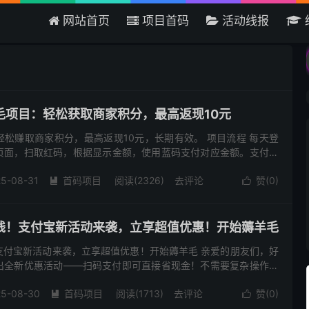
网站首页
项目首码
活动线报
欢迎来到吾爱首码网 - 国内最大的
毛项目：轻松获取商家积分，最高返现10元
松赚取商家积分，最高返现10元，长期有效。 项目流程 每天登
页面，扫取红码，根据显示金额，使用蓝码支付对应金额。支付完
发送给我，我会全额返还你的支付金额，我仅获取商家积分，最高
5-08-31
首码项目
阅读(2326)
去评论
赞(
0
)


钱！支付宝新活动来袭，立享超值优惠！开始薅羊毛
支付宝新活动来袭，立享超值优惠！开始薅羊毛 亲爱的朋友们，好
出全新优惠活动——扫码支付即可直接省现金！不需要复杂操作，
消费都能享受实实在在的优惠！ image 现在打开支付宝，扫描商
25-08-30
首码项目
阅读(1713)
去评论
赞(
0
)

