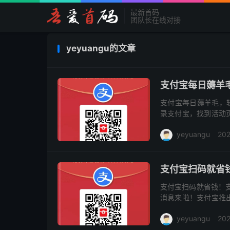
最新首码
团队长在线对接
yeyuangu的文章
支付宝每日薅羊
支付宝每日薅羊毛，轻
录支付宝，找到活动
成后，请将支付截图
yeyuangu
202
可获得1...
支付宝扫码就省
支付宝扫码就省钱！
消息来啦！支付宝推
只需轻松扫码，每一笔
yeyuangu
20
家...