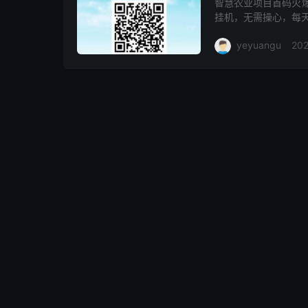
智慧农业项目首码火爆
挂机，无需操心，每
益。 轻松躺赚，每天
yeyuangu
202
益...