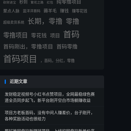
纯零撸项目
秒到
砍财进宝
繁花之路
红包
薅羊毛
赚钱
聚点人脉
赚零花钱
蓝洋洋首码
长期，零撸
零撸
超级卖货系统
首码
零撸项目
零花钱
项目
首码刚出，零撸项目
首码零撸
首码项目
，首码，分红，零撸
近期文章
发财稳定视频号小红书点赞项目，全网最稳绿色赛
道全员同步起飞，新平台刚开空白市场躺赚收益
项目方老板首码，没有中间人赚差价，台子刚开，
各种奖励活动也很给力
聚好推网盘拉新赚钱项目，上线的网盘拉新单价高