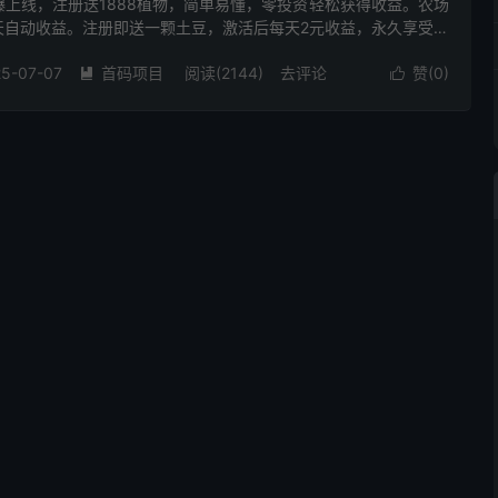
上线，注册送1888植物，简单易懂，零投资轻松获得收益。农场
天自动收益。注册即送一颗土豆，激活后每天2元收益，永久享受收
自动收益 每天自动收益，无需操心。注册送的土豆，激活后每天收
5-07-07
首码项目
阅读(2144)
去评论
赞(
0
)

