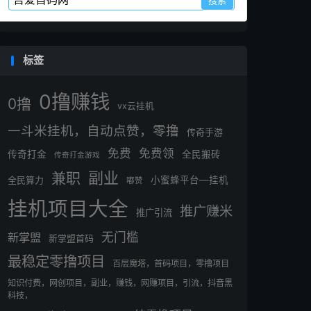
标签
0撸赚钱
0撸
vx云挂机
一斗米挂机，自动点赞，零撸
传奇手游
免费
免费领
传奇打金
全民搬砖
传奇打金游戏
副业
兼职
全民算力
小蜜蜂平台—挂机
嘟赞
挂机项目大全
推广赚米
推广引流
无门槛
新掌盟
新掌盟首码
最稳定零撸项目
百层魔塔，首码项目，零撸项目
知识付费，网创项目，副业，赚钱，网赚项目，引流，抖音黑
科技，