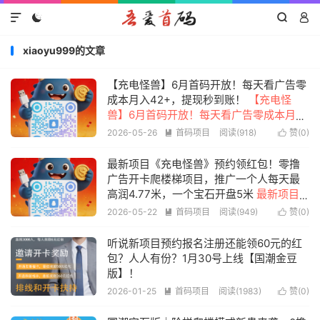




xiaoyu999的文章
【充电怪兽】6月首码开放！每天看广告零
成本月入42+，提现秒到账！
【充电怪
兽】6月首码开放！每天看广告零成本月入
42+，提现秒到账！推广一人赚4.7元，享
2026-05-26
首码项目
阅读(918)
赞(
0
)


受5代收益，开卡还能爬楼梯模式，每月稳
产26个宝石，1个宝石兑5元！轻松开启副
最新项目《充电怪兽》预约领红包！零撸
业，抓住机会抢先上车！
广告开卡爬楼梯项目，推广一个人每天最
高润4.77米，一个宝石开盘5米
最新项目
《充电怪兽》预约领红包！零撸广告开卡
2026-05-22
首码项目
阅读(949)
赞(
0
)


爬楼梯项目，推广一个人每天最高润4.77
米，一个宝石开盘5米
听说新项目预约报名注册还能领60元的红
包？人人有份？1月30号上线【国潮金豆
版】！
2026-01-25
首码项目
阅读(1983)
赞(
0
)

