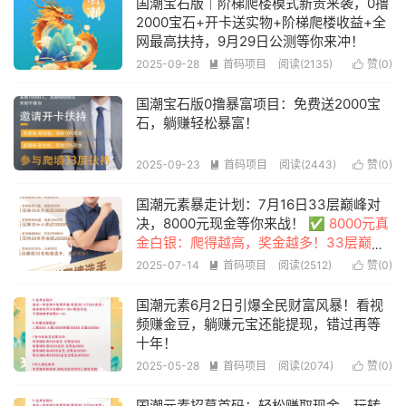
国潮宝石版｜阶梯爬楼模式新贵来袭，0撸
2000宝石+开卡送实物+阶梯爬楼收益+全
网最高扶持，9月29日公测等你来冲！
2025-09-28
首码项目
阅读(2135)
赞(
0
)


国潮宝石版0撸暴富项目：免费送2000宝
石，躺赚轻松暴富！
2025-09-23
首码项目
阅读(2443)
赞(
0
)


国潮元素暴走计划：7月16日33层巅峰对
决，8000元现金等你来战！
✅ ​8000元真
金白银​：爬得越高，奖金越多！33层巅峰
对决，实力说话！
2025-07-14
首码项目
阅读(2512)
赞(
0
)


国潮元素6月2日引爆全民财富风暴！看视
频赚金豆，躺赚元宝还能提现，错过再等
十年！
2025-05-28
首码项目
阅读(2074)
赞(
0
)


国潮元素招募首码：轻松赚取现金，玩转