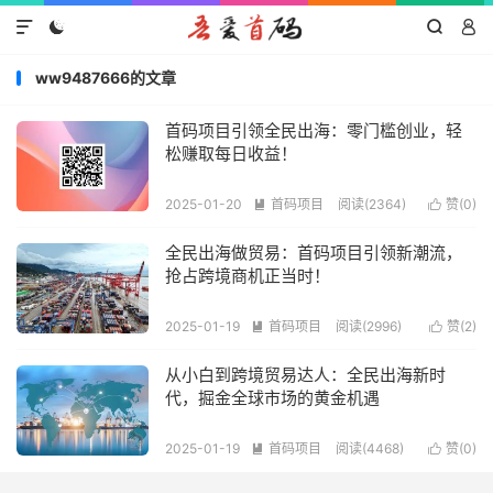




ww9487666的文章
首码项目引领全民出海：零门槛创业，轻
松赚取每日收益！
2025-01-20
首码项目
阅读(2364)
赞(
0
)


全民出海做贸易：首码项目引领新潮流，
抢占跨境商机正当时！
2025-01-19
首码项目
阅读(2996)
赞(
2
)


从小白到跨境贸易达人：全民出海新时
代，掘金全球市场的黄金机遇
2025-01-19
首码项目
阅读(4468)
赞(
0
)

