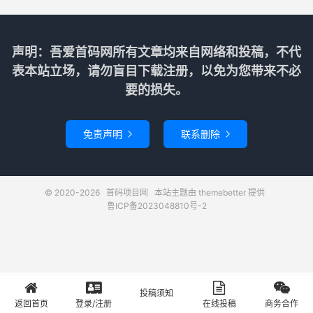
声明：吾爱首码网所有文章均来自网络和投稿，不代
表本站立场，请勿盲目下载注册，以免为您带来不必
要的损失。
免责声明
联系删除


© 2020-2026
首码项目网
本站主题由
themebetter
提供
鲁ICP备2023048810号-2
投稿须知
首页
登录
投稿
关于
返回首页
登录/注册
在线投稿
商务合作