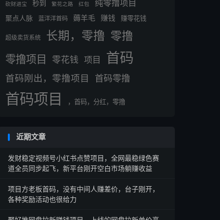
纯零撸项目
秒到
砍财进宝
繁花之路
红包
薅羊毛
赚钱
聚点人脉
赚零花钱
蓝洋洋首码
长期，零撸
零撸
超级卖货系统
首码
零撸项目
零花钱
项目
首码刚出，零撸项目
首码零撸
首码项目
，首码，分红，零撸
近期文章
发财稳定视频号小红书点赞项目，全网最稳绿色赛
道全员同步起飞，新平台刚开空白市场躺赚收益
项目方老板首码，没有中间人赚差价，台子刚开，
各种奖励活动也很给力
聚好推网盘拉新赚钱项目，上线的网盘拉新单价高