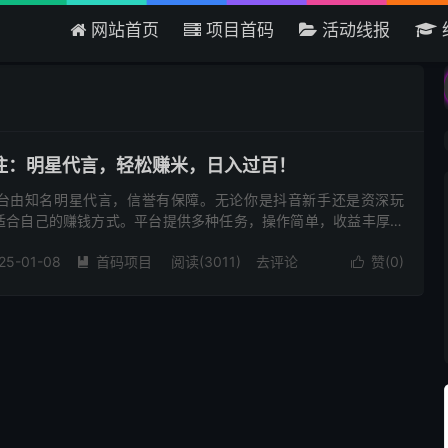
网站首页
项目首码
活动线报
欢迎来到吾爱首码网 - 国内最大
注：明星代言，轻松赚米，日入过百！
台由知名明星代言，信誉有保障。无论你是抖音新手还是资深玩
适合自己的赚钱方式。平台提供多种任务，操作简单，收益丰厚。
领取软件礼包，每天签到得70通证 新人礼包：新用户注册即可免费领
25-01-08
首码项目
阅读(3011)
去评论
赞(
0
)

