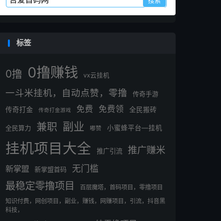
标签
0撸赚钱
0撸
vx云挂机
一斗米挂机，自动点赞，零撸
传奇手游
免费
免费领
传奇打金
全民搬砖
传奇打金游戏
副业
兼职
全民算力
小蜜蜂平台—挂机
嘟赞
挂机项目大全
推广赚米
推广引流
无门槛
新掌盟
新掌盟首码
最稳定零撸项目
百层魔塔，首码项目，零撸项目
知识付费，网创项目，副业，赚钱，网赚项目，引流，抖音黑
科技，