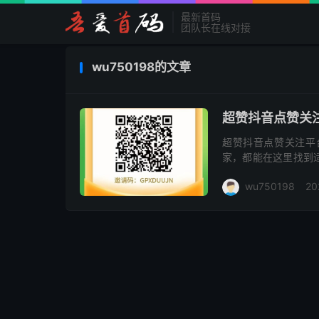
最新首码
团队长在线对接
wu750198的文章
超赞抖音点赞关
超赞抖音点赞关注平
家，都能在这里找到
1. 新人福利：免费
wu750198
20
取软...