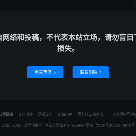
自网络和投稿，不代表本站立场，请勿盲目
损失。
免责声明
联系删除


友情链接
首码对接
游戏首码
81首码网
黑科技云端商城
一斗米视频号挂
 2020-2026
首码项目网
本站主题由
themebetter
提供
鲁ICP备2023048810号