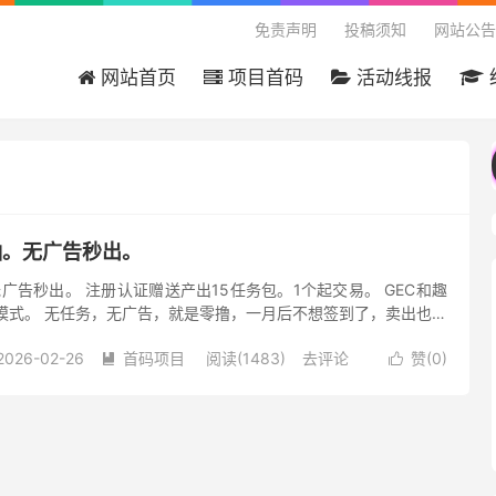
免责声明
投稿须知
网站公告
网站首页
项目首码
活动线报
欢迎来到吾爱首码网 - 国内最大
轴。无广告秒出。
广告秒出。 注册认证赠送产出15任务包。1个起交易。 GEC和趣
模式。 无任务，无广告，就是零撸，一月后不想签到了，卖出也能
交易，平台不碰资金，安全。 ①目前无限代帮团队免费激活 ...
2026-02-26
首码项目
阅读(1483)
去评论
赞(
0
)

