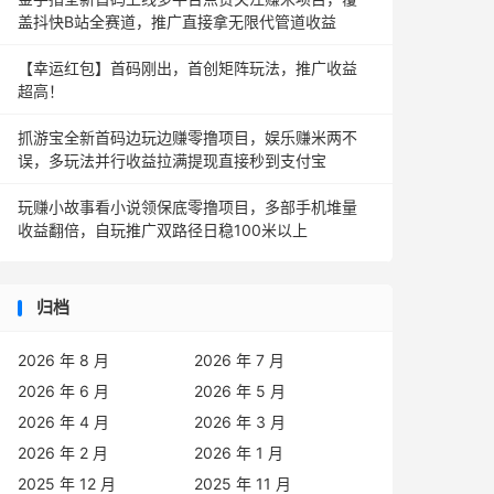
盖抖快B站全赛道，推广直接拿无限代管道收益
【幸运红包】首码刚出，首创矩阵玩法，推广收益
超高！
抓游宝全新首码边玩边赚零撸项目，娱乐赚米两不
误，多玩法并行收益拉满提现直接秒到支付宝
玩赚小故事看小说领保底零撸项目，多部手机堆量
收益翻倍，自玩推广双路径日稳100米以上
归档
2026 年 8 月
2026 年 7 月
2026 年 6 月
2026 年 5 月
2026 年 4 月
2026 年 3 月
2026 年 2 月
2026 年 1 月
2025 年 12 月
2025 年 11 月