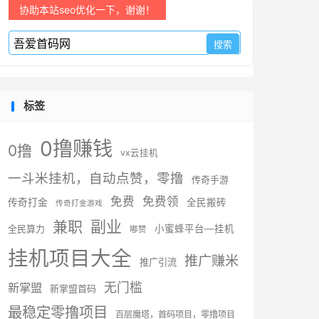
协助本站seo优化一下，谢谢！
标签
0撸赚钱
0撸
vx云挂机
一斗米挂机，自动点赞，零撸
传奇手游
免费
免费领
传奇打金
全民搬砖
传奇打金游戏
副业
兼职
全民算力
小蜜蜂平台—挂机
嘟赞
挂机项目大全
推广赚米
推广引流
无门槛
新掌盟
新掌盟首码
最稳定零撸项目
百层魔塔，首码项目，零撸项目