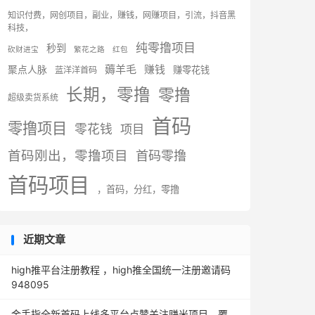
知识付费，网创项目，副业，赚钱，网赚项目，引流，抖音黑
科技，
纯零撸项目
秒到
砍财进宝
繁花之路
红包
薅羊毛
赚钱
聚点人脉
赚零花钱
蓝洋洋首码
长期，零撸
零撸
超级卖货系统
首码
零撸项目
零花钱
项目
首码刚出，零撸项目
首码零撸
首码项目
，首码，分红，零撸
近期文章
high推平台注册教程 ，high推全国统一注册邀请码
948095
金手指全新首码上线多平台点赞关注赚米项目，覆