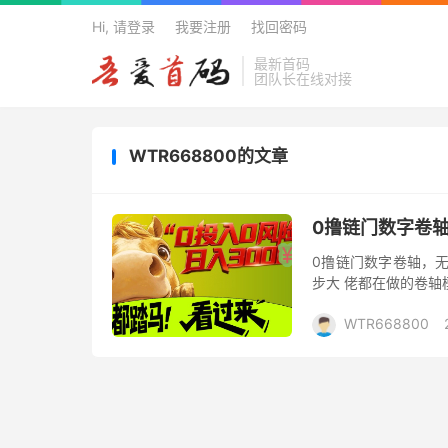
Hi, 请登录
我要注册
找回密码
最新首码
团队长在线对接
WTR668800的文章
0撸链门数字卷
0撸链门数字卷轴，无
步大 佬都在做的卷轴
赚个上百 卖买点对点
WTR668800