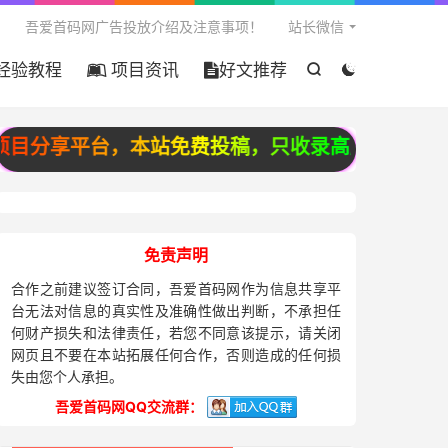

吾爱首码网广告投放介绍及注意事项！
站长微信
经验教程
项目资讯
好文推荐


目分享平台，本站免费投稿，只收录高质量原创投稿
免责声明
合作之前建议签订合同，吾爱首码网作为信息共享平
台无法对信息的真实性及准确性做出判断，不承担任
何财产损失和法律责任，若您不同意该提示，请关闭
网页且不要在本站拓展任何合作，否则造成的任何损
失由您个人承担。
吾爱首码网QQ交流群：