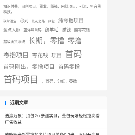
知识付费，网创项目，副业，赚钱，网赚项目，引流，抖音黑
科技，
纯零撸项目
秒到
砍财进宝
繁花之路
红包
薅羊毛
赚钱
聚点人脉
赚零花钱
蓝洋洋首码
长期，零撸
零撸
超级卖货系统
首码
零撸项目
零花钱
项目
首码刚出，零撸项目
首码零撸
首码项目
，首码，分红，零撸
近期文章
浩瀛万象：顶包2r+亲测实测，叠包玩法轻松拉高看
广告收益
速脉圈全新零撸加名片项目单条0.2米，不用开会员