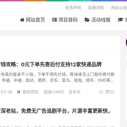
免责声明
投稿须知
网站公告
网站首页
项目首码
活动线报
欢迎来到吾爱首码网 - 国内最大的首码项
省钱攻略：0元下单先寄后付支持12家快递品牌
服务真的能省不少钱，下单不用先付钱，等快递员上门取件再付款
申通、中通、韵达、德邦、京东、菜鸟、极兔、顺丰、EMS等12
元寄全国怎么操作 直接在平台0元下单，填写好收发件信息，等快
-03-28
首码项目
阅读(3492)
去评论
赞(
0
)


资深老站，免费无广告追剧平台，片源丰富更新快，