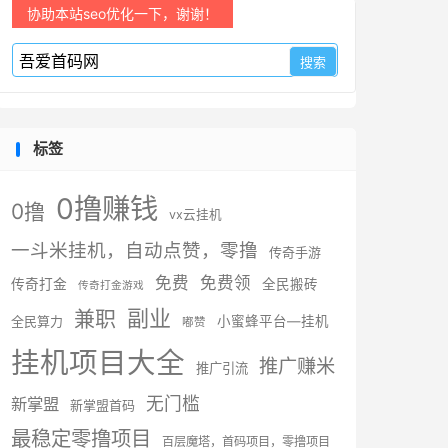
协助本站seo优化一下，谢谢！
标签
0撸赚钱
0撸
vx云挂机
一斗米挂机，自动点赞，零撸
传奇手游
免费
免费领
传奇打金
全民搬砖
传奇打金游戏
副业
兼职
全民算力
小蜜蜂平台—挂机
嘟赞
挂机项目大全
推广赚米
推广引流
无门槛
新掌盟
新掌盟首码
最稳定零撸项目
百层魔塔，首码项目，零撸项目