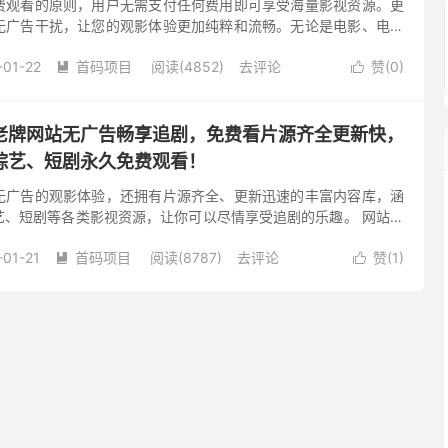
费观看的原则，用户无需支付任何费用即可享受海量影视资源。更
无广告干扰，让您的观影体验更加纯粹和流畅。无论是电影、电视
您都可以在这里找到心仪的节目，无需担心被广告打断。 1. 片源
-01-22
首码项目
阅读(4852)
去评论
赞(
0
)


老牌网站无广告畅享追剧，免费看片源齐全更新快，
综艺、短剧永久免费观看！
无广告的观影体验，还拥有片源齐全、更新迅速的丰富内容库，涵
艺、短剧等各类影视资源，让你可以尽情享受追剧的乐趣。 网站特
，信誉保证 可可影视自成立以来，已经稳定运营了九年。作为一个老
-01-21
首码项目
阅读(8787)
去评论
赞(
1
)

