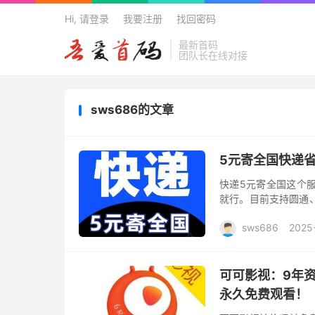
Hi, 请登录
我要注册
找回密码
最新首码
团队长在线对接
sws686的文章
5元寄全国快递
快递5元寄全国这个
就行。目前支持圆通、
个主流快递品牌。 5
sws686
2025
递员...
可可影视：9年
永久免费观看！