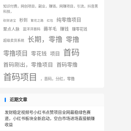
知识付费，网创项目，副业，赚钱，网赚项目，引流，抖音黑
科技，
纯零撸项目
秒到
砍财进宝
繁花之路
红包
薅羊毛
赚钱
聚点人脉
赚零花钱
蓝洋洋首码
长期，零撸
零撸
超级卖货系统
首码
零撸项目
零花钱
项目
首码刚出，零撸项目
首码零撸
首码项目
，首码，分红，零撸
近期文章
发财稳定视频号小红书点赞项目全网最稳绿色赛
道，小红书板块全新启动，空白市场进场直接躺赚
收益