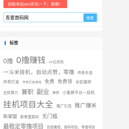
协助本站seo优化一下，谢谢！
标签
0撸赚钱
0撸
vx云挂机
一斗米挂机，自动点赞，零撸
传奇手游
免费
免费领
传奇打金
全民搬砖
传奇打金游戏
副业
兼职
全民算力
小蜜蜂平台—挂机
嘟赞
挂机项目大全
推广赚米
推广引流
无门槛
新掌盟
新掌盟首码
最稳定零撸项目
百层魔塔，首码项目，零撸项目