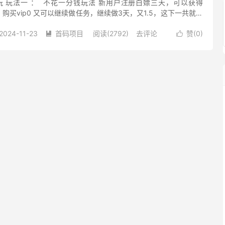
玩 玩法一 ： 不花一分钱玩法 新用户注册白嫖三天，可以获得
u，购买vip0 又可以继续做任务，继续做3天，又1.5，这下一共就有
，就有2.5u，不过这个玩法比...
2024-11-23
首码项目
阅读(2792)
去评论
赞(
0
)

