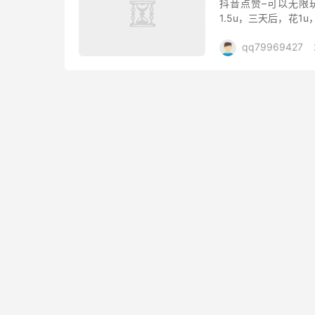
抖音点赞–可以无限
1.5u，三天后，花1
2u，继续花1u，做三天
qq79969427