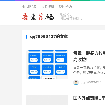
Hi, 请登录
我要注册
找回密码
最新首码
团队长在线对接
欢迎来到吾爱首码网 -
qq79969427的文章
雷霆一键暴力拉
高收益！
雷霆一键暴力拉新，
任务，赚取丰厚收益
项目亮点 1. 官方直
qq79969427
国内外点赞赚U平