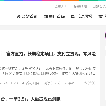
免责声明
投稿须知
网站公告
网站首页
项目首码
活动线报
 国内最大的首码项目分享平台，本站免费投稿，只收
新：官方直招，长期稳定项目，支付宝提现，零风险
通过一键拉新、无需实名认证、无需下载软件，即可参与50+优质
，无限裂变模式让您轻松实现日赚500+，收益当天提现秒到账！
招，零风险高收益 官方直招： 雷霆一键拉新项目由官方直招，所...
2024-11-23
首码项目
阅读(5512)
去评论
赞(
1
)


台，一单3.5r，大额提现已到账