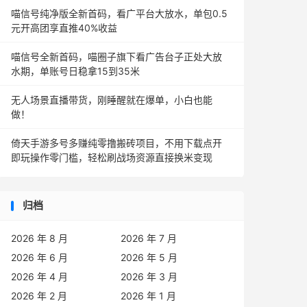
喵信号纯净版全新首码，看广平台大放水，单包0.5
元开高团享直推40%收益
喵信号全新首码，喵圈子旗下看广告台子正处大放
水期，单账号日稳拿15到35米
无人场景直播带货，刚睡醒就在爆单，小白也能
做！
倚天手游多号多赚纯零撸搬砖项目，不用下载点开
即玩操作零门槛，轻松刷战场资源直接换米变现
归档
2026 年 8 月
2026 年 7 月
2026 年 6 月
2026 年 5 月
2026 年 4 月
2026 年 3 月
2026 年 2 月
2026 年 1 月