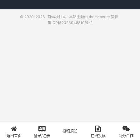
© 2020-2026
首码项目网
本站主题由
themebetter
提供
鲁ICP备2023048810号-2
投稿须知
首页
登录
投稿
关于
返回首页
登录/注册
在线投稿
商务合作