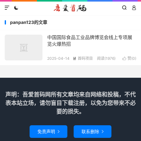




panpan123的文章
中国国际食品工业品牌博览会线上专项展
览火爆热招
2025-04-14
首码项目
阅读(1976)
赞(
0
)


声明：吾爱首码网所有文章均来自网络和投稿，不代
表本站立场，请勿盲目下载注册，以免为您带来不必
要的损失。
免责声明
联系删除

