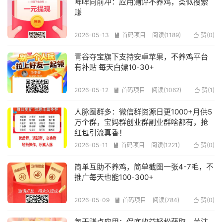
哞哞向前冲：应用测评不养鸡，类似搜索
赚
2026-05-13
首码项目
阅读(1189)
赞(
0
)


青谷夺宝旗下支持安卓苹果，不养鸡平台
有补贴 每天白嫖10-30+
2026-05-12
首码项目
阅读(1062)
赞(
1
)


人脉圈群多：微信群资源日更1000+月供5
万个群，宝妈群创业群副业群啥都有，抢
红包引流真香！
2026-05-11
首码项目
阅读(1221)
赞(
0
)


简单互助不养鸡，简单截图一张4-7毛，不
推广每天也能100-300+
2026-05-09
首码项目
阅读(784)
赞(
0
)


每天赚点应用：保底收益轻松获取，关注