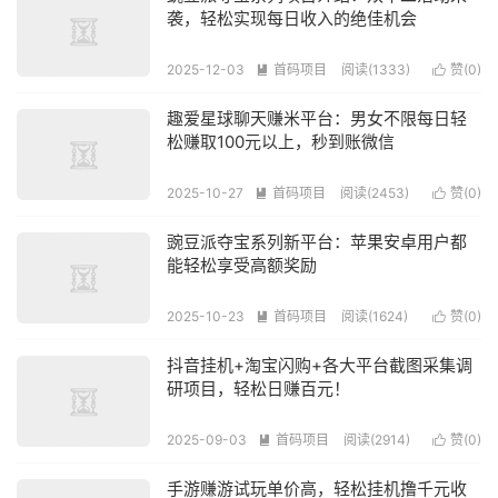
袭，轻松实现每日收入的绝佳机会
2025-12-03
首码项目
阅读(1333)
赞(
0
)


趣爱星球聊天赚米平台：男女不限每日轻
松赚取100元以上，秒到账微信
2025-10-27
首码项目
阅读(2453)
赞(
0
)


豌豆派夺宝系列新平台：苹果安卓用户都
能轻松享受高额奖励
2025-10-23
首码项目
阅读(1624)
赞(
0
)


抖音挂机+淘宝闪购+各大平台截图采集调
研项目，轻松日赚百元！
2025-09-03
首码项目
阅读(2914)
赞(
0
)


手游赚游试玩单价高，轻松挂机撸千元收