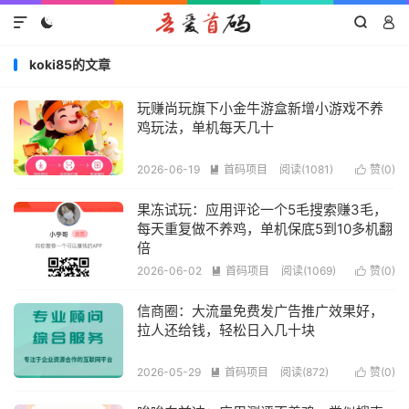




koki85的文章
玩赚尚玩旗下小金牛游盒新增小游戏不养
鸡玩法，单机每天几十
2026-06-19
首码项目
阅读(1081)
赞(
0
)


果冻试玩：应用评论一个5毛搜索赚3毛，
每天重复做不养鸡，单机保底5到10多机翻
倍
2026-06-02
首码项目
阅读(1069)
赞(
0
)


信商圈：大流量免费发广告推广效果好，
拉人还给钱，轻松日入几十块
2026-05-29
首码项目
阅读(872)
赞(
0
)

