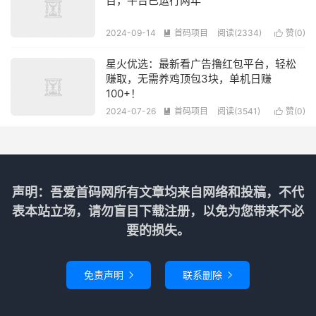
百，平台已运行两年
2024-09-14
首码项目
阅读(2334)
赞(
0
)


星火优选：最新看广告撸红包平台，轻松
赚取，无需养鸡顶包3块，单机日赚
100+！
2024-07-26
首码项目
阅读(3541)
赞(
0
)


声明：吾爱首码网所有文章均来自网络和投稿，不代
表本站立场，请勿盲目下载注册，以免为您带来不必
要的损失。
免责声明
联系删除

