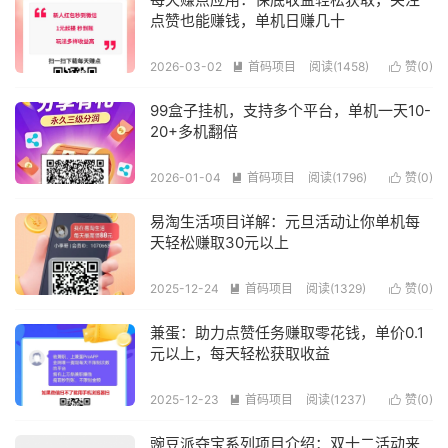
点赞也能赚钱，单机日赚几十
2026-03-02
首码项目
阅读(1458)
赞(
0
)


99盒子挂机，支持多个平台，单机一天10-
20+多机翻倍
2026-01-04
首码项目
阅读(1796)
赞(
0
)


易淘生活项目详解：元旦活动让你单机每
天轻松赚取30元以上
2025-12-24
首码项目
阅读(1329)
赞(
0
)


兼蛋：助力点赞任务赚取零花钱，单价0.1
元以上，每天轻松获取收益
2025-12-23
首码项目
阅读(1237)
赞(
0
)


豌豆派夺宝系列项目介绍：双十二活动来