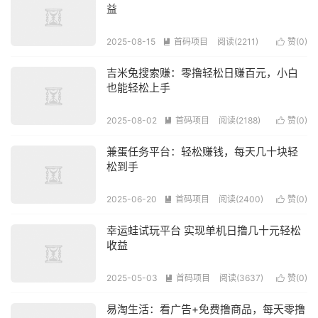
益
2025-08-15
首码项目
阅读(2211)
赞(
0
)


吉米兔搜索赚：零撸轻松日赚百元，小白
也能轻松上手
2025-08-02
首码项目
阅读(2188)
赞(
0
)


兼蛋任务平台：轻松赚钱，每天几十块轻
松到手
2025-06-20
首码项目
阅读(2400)
赞(
0
)


​​幸运蛙试玩平台 实现单机日撸几十元轻松
收益​​
2025-05-03
首码项目
阅读(3637)
赞(
0
)


易淘生活：看广告+免费撸商品，每天零撸