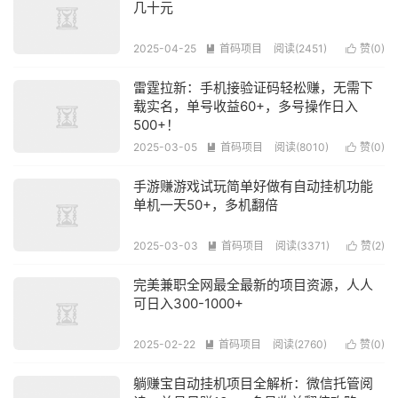
几十元
2025-04-25
首码项目
阅读(2451)
赞(
0
)


雷霆拉新：手机接验证码轻松赚，无需下
载实名，单号收益60+，多号操作日入
500+！
2025-03-05
首码项目
阅读(8010)
赞(
0
)


手游赚游戏试玩简单好做有自动挂机功能
单机一天50+，多机翻倍
2025-03-03
首码项目
阅读(3371)
赞(
2
)


完美兼职全网最全最新的项目资源，人人
可日入300-1000+
2025-02-22
首码项目
阅读(2760)
赞(
0
)


躺赚宝自动挂机项目全解析：微信托管阅