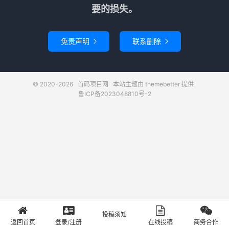
要的损失。
免责声明
联系删除


© 2020-2026
首码项目网
本站主题由
themebetter
提供
鲁ICP备2023048810号-2
投稿须知
首页
登录
投稿
关于
返回首页
登录/注册
在线投稿
商务合作