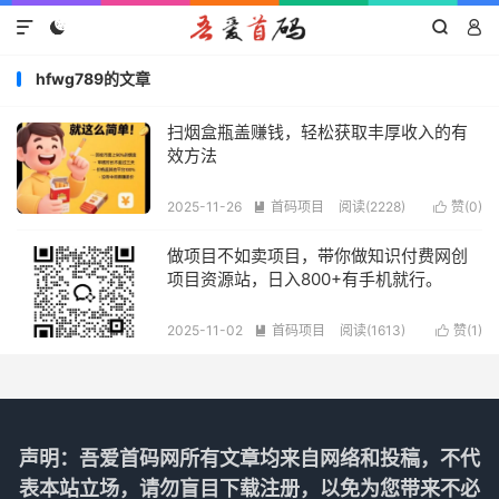




hfwg789的文章
扫烟盒瓶盖赚钱，轻松获取丰厚收入的有
效方法
2025-11-26
首码项目
阅读(2228)
赞(
0
)


做项目不如卖项目，带你做知识付费网创
项目资源站，日入800+有手机就行。
2025-11-02
首码项目
阅读(1613)
赞(
1
)


声明：吾爱首码网所有文章均来自网络和投稿，不代
表本站立场，请勿盲目下载注册，以免为您带来不必