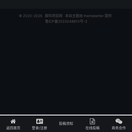
© 2020-2026
首码项目网
本站主题由
themebetter
提供
鲁ICP备2023048810号-2
投稿须知
首页
登录
投稿
关于
返回首页
登录/注册
在线投稿
商务合作