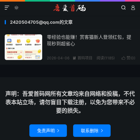




2420504705@qq.com的文章
零经验也能赚！赏客猫新人登领红包，提
现秒到超省心
2026-04-06
首码项目
阅读(1185)
赞(
0
)


声明：吾爱首码网所有文章均来自网络和投稿，不代
表本站立场，请勿盲目下载注册，以免为您带来不必
要的损失。
免责声明
联系删除

