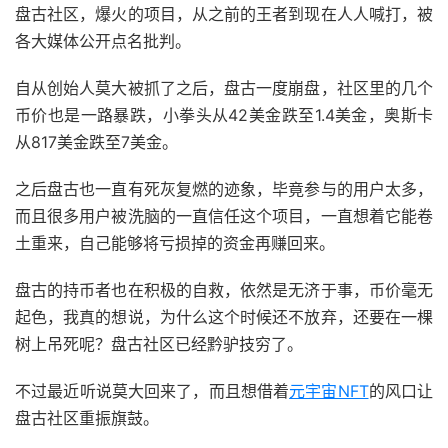
盘古社区，爆火的项目，从之前的王者到现在人人喊打，被
各大媒体公开点名批判。
自从创始人莫大被抓了之后，盘古一度崩盘，社区里的几个
币价也是一路暴跌，小拳头从42美金跌至1.4美金，奥斯卡
从817美金跌至7美金。
之后盘古也一直有死灰复燃的迹象，毕竟参与的用户太多，
而且很多用户被洗脑的一直信任这个项目，一直想着它能卷
土重来，自己能够将亏损掉的资金再赚回来。
盘古的持币者也在积极的自救，依然是无济于事，币价毫无
起色，我真的想说，为什么这个时候还不放弃，还要在一棵
树上吊死呢？盘古社区已经黔驴技穷了。
不过最近听说莫大回来了，而且想借着
元宇宙NFT
的风口让
盘古社区重振旗鼓。