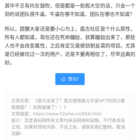
其中不乏有托在鼓吹，但是都是一些假大空的话，只会一个
劲的说团队很牛逼，牛逼在哪不知道，团队在哪也不知道？
所以，提醒大家还是要小心为上，盘古社区是个什么尿性，
所有人都知道，现在还在死命蹦跶，就算蹦跶出来了，那些
人也不会改变属性，之后肯定又是使劲割韭菜的项目。尤其
是已经被坑过一次的用户，还是不要再相信了，尽早远离的
好。
赞(
0
)

文章名称：《莫大出来了？盘古想借着元宇宙NFT的风口重
振旗鼓？！别再被骗了！！》
文章链接：
https://www.52smw.cn/994/.html
提示：吾爱首码网所有文章均来自网络和投稿，不代表本站
立场，如果有侵权内容、不妥之处，请联系我们删除。敬请
谅解!