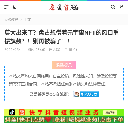




经验教程
正文

莫大出来了？盘古想借着元宇宙NFT的风口重
振旗鼓？！别再被骗了！！
2022-05-11
阅读(2346)
评论(0)
赞(
0
)

温馨提示
本站文章均来自网络用户自主投稿，风险性未知，涉及投资等
请签订正规合同，本站不承担任何财产损失和法律责任。
吾爱首码网QQ交流群：