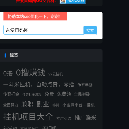
吾爱首码网QQ交流群：
协助本站seo优化一下，谢谢！
标签
0撸赚钱
0撸
vx云挂机
一斗米挂机，自动点赞，零撸
传奇手游
免费
免费领
传奇打金
全民搬砖
传奇打金游戏
副业
兼职
全民算力
小蜜蜂平台—挂机
嘟赞
挂机项目大全
推广赚米
推广引流
无门槛
新掌盟