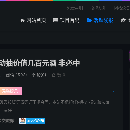
免责声明
投稿须知
网站公告
网站首页
项目首码
活动线报
欢迎来到吾爱首码网 - 国内最大的首码项
动抽价值几百元酒 非必中
报
阅读(1593)
评论(0)
赞(
0
)

温馨提示
涉及投资等请签订正规合同，本站不承担任何财产损失和法律
责任。
Q交流群：