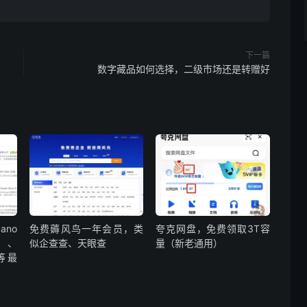
下一篇
数字藏品如何选择，二级市场还是转赠好
no
免费薅风鸟一年会员，类
夸克网盘，免费领取3T容
o、
似企查查、天眼查
量（新老通用）
2等最