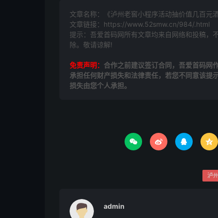
文章名称：《泸州老窖小程序活动抽价值几百元酒
文章链接：
https://www.52smw.cn/984/.html
提示：吾爱首码网所有文章均来自网络和投稿，
除。敬请谅解!
免责声明：
合作之前建议签订合同，吾爱首码网
承担任何财产损失和法律责任，若您不同意该提
损失由您个人承担。




泸
admin