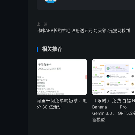
上一篇
咔咔APP长期羊毛 注册送五元 每天领2元提现秒到
相关推荐
阿里千问免单喝奶茶，瓜
（限时）免费白嫖Na
分 30 亿活动
Banana Pr
Gemini3.0、GPT5.
新模型