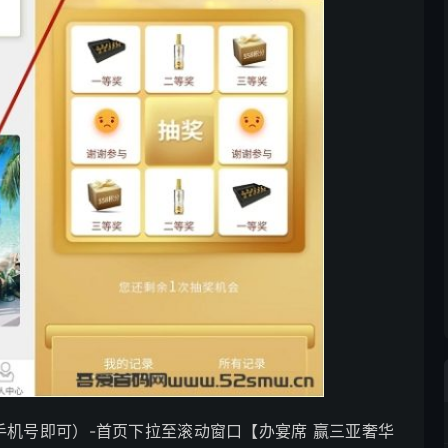
手机号即可）-首页下拉至滚动窗口【办宴席 赢三亚奢华