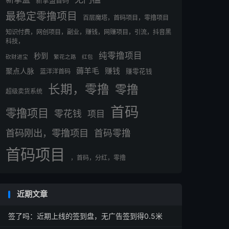
新掌盟首码
最稳定零撸项目
百层魔塔，首码项目，零撸项目
知识付费，网创项目，副业，赚钱，网赚项目，引流，抖音黑
科技，
纯零撸项目
秒到
砍财进宝
繁花之路
红包
薅羊毛
赚钱
聚点人脉
蓝洋洋首码
赚零花钱
长期，零撸
零撸
超级卖货系统
首码
零撸项目
零花钱
项目
首码刚出，零撸项目
首码零撸
首码项目
，首码，分红，零撸
近期文章
签了吗：近期上线的签到盘，无广告签到得0.5米