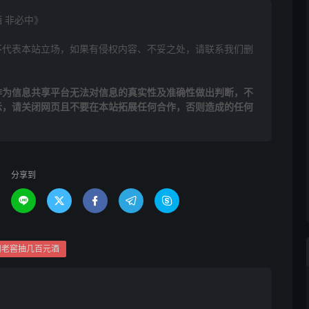
 非必中》
不代表本站立场，如果有侵权内容、不妥之处，请联系我们删
作为信息共享平台无法对信息的真实性及准确性做出判断，不
示，请关闭网页且不要在本站拓展任何合作，否则造成的任何
分享到





州老窖抽几百元酒