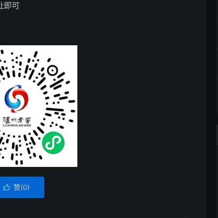
址即可
赞(
0
)
