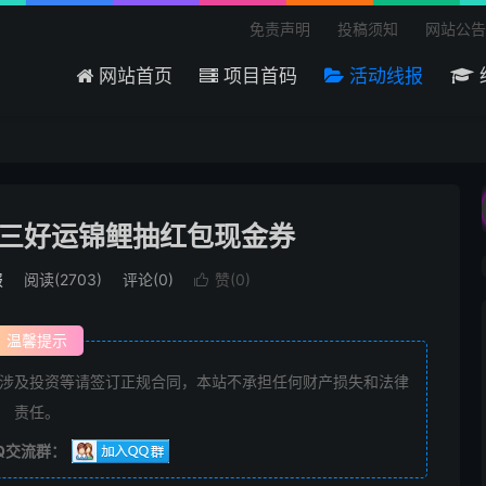
免责声明
投稿须知
网站公告
网站首页
项目首码
活动线报
周三好运锦鲤抽红包现金券
报
阅读(2703)
评论(0)
赞(
0
)

温馨提示
涉及投资等请签订正规合同，本站不承担任何财产损失和法律
责任。
Q交流群：