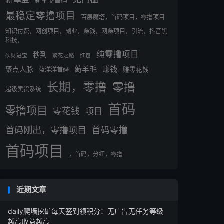
新掌盟首码
最稳定零撸项目
百层魔塔，首码项目，零撸项目
知识付费，网创项目，副业，赚钱，网赚项目，引流，抖音黑
科技，
纯零撸项目
秒到
砍财进宝
繁花之路
红包
薅羊毛
赚钱
聚点人脉
蓝洋洋首码
赚零花钱
长期，零撸
零撸
超级卖货系统
首码
零撸项目
零花钱
项目
首码刚出，零撸项目
首码零撸
首码项目
，首码，分红，零撸
近期文章
daily爬墙挖矿每天签到领积分：无广告无任务等级
越高收益越高