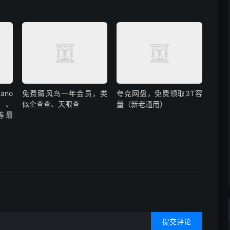
no
免费薅风鸟一年会员，类
夸克网盘，免费领取3T容
o、
似企查查、天眼查
量（新老通用）
2等最
提交评论