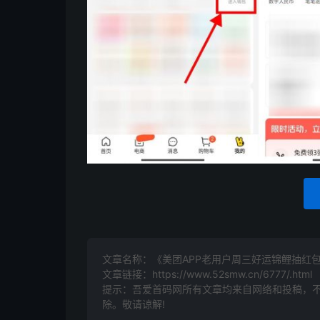
文章名称：《美团APP老用户周三好运锦鲤抽红
文章链接：
https://www.52smw.cn/6777/.html
提示：吾爱首码网所有文章均来自网络和投稿，
除。敬请谅解!