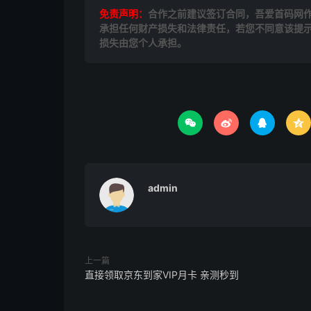
免责声明：
合作之前建议签订合同，吾爱首码网
承担任何财产损失和法律责任，若您不同意该提
损失由您个人承担。




admin
上一篇
直接领取京东到家VIP月卡 亲测秒到