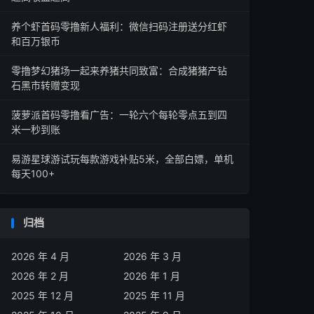
养个虾首码零撸新人福利：微信扫码注册送分红虾
和百万银币
零撸梦幻猪场一起来养猪共同致富：合成猪猪产钻
石黑市转赠变现
菠萝派首码零撸看广告：一轮六个每轮零点五到四
米一秒到账
易游星球游试玩每款游戏补贴5米，全部白嫖，单机
每天100+
归档
2026 年 4 月
2026 年 3 月
2026 年 2 月
2026 年 1 月
2025 年 12 月
2025 年 11 月