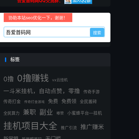
吾爱首码网QQ交流群：
协助本站seo优化一下，谢谢！
标签
0撸赚钱
0撸
vx云挂机
一斗米挂机，自动点赞，零撸
传奇手游
免费
免费领
传奇打金
全民搬砖
传奇打金游戏
副业
兼职
全民算力
小蜜蜂平台—挂机
嘟赞
挂机项目大全
推广赚米
推广引流
无门槛
新掌盟