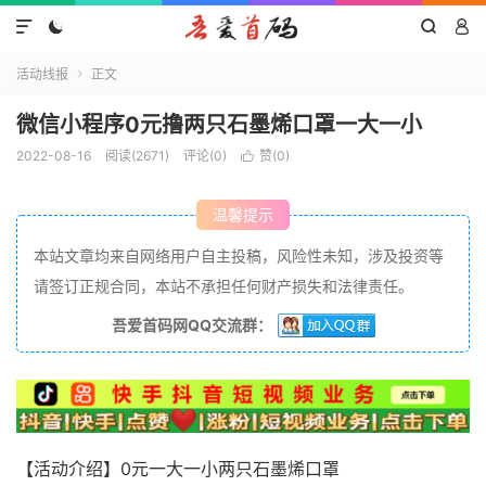




活动线报
正文

微信小程序0元撸两只石墨烯口罩一大一小
2022-08-16
阅读(2671)
评论(0)
赞(
0
)

温馨提示
本站文章均来自网络用户自主投稿，风险性未知，涉及投资等
请签订正规合同，本站不承担任何财产损失和法律责任。
吾爱首码网QQ交流群：
【活动介绍】0元一大一小两只石墨烯口罩