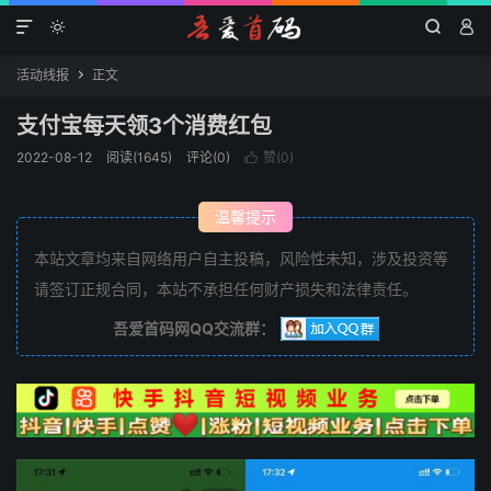




活动线报
正文

支付宝每天领3个消费红包
2022-08-12
阅读(1645)
评论(0)
赞(
0
)

温馨提示
本站文章均来自网络用户自主投稿，风险性未知，涉及投资等
请签订正规合同，本站不承担任何财产损失和法律责任。
吾爱首码网QQ交流群：