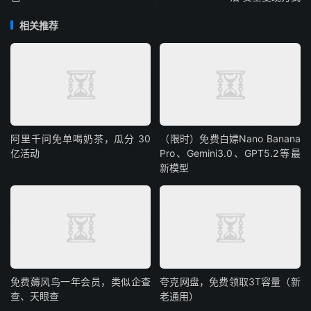
相关推荐
阿里千问免单喝奶茶，瓜分 30
（限时）免费白嫖Nano Banana
亿活动
Pro、Gemini3.0、GPT5.2等最
新模型
免费薅风鸟一年会员，类似企查
夸克网盘，免费领取3T容量（新
查、天眼查
老通用）