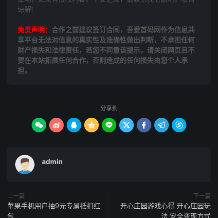
谅解!
免责声明：
合作之前建议签订合同，吾爱首码网作为信息共
享平台无法对信息的真实性及准确性做出判断，不承担任何
财产损失和法律责任，若您不同意该提示，请关闭网页且不
要在本站拓展任何合作，否则造成的任何损失由您个人承
担。
分享到









admin
上一篇
下一篇
苹果手机用户抽9元专属抵扣红
开心庄园游戏心得 开心庄园玩
包
法 安全变现方式