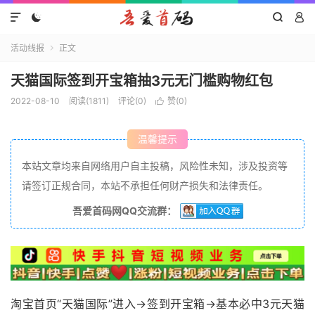




活动线报
正文

天猫国际签到开宝箱抽3元无门槛购物红包
2022-08-10
阅读(1811)
评论(0)
赞(
0
)

温馨提示
本站文章均来自网络用户自主投稿，风险性未知，涉及投资等
请签订正规合同，本站不承担任何财产损失和法律责任。
吾爱首码网QQ交流群：
淘宝首页“天猫国际”进入->签到开宝箱->基本必中3元天猫