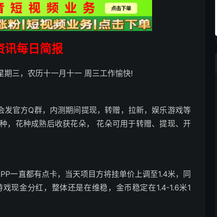
资讯每日简报
，星期三，农历十一月十一 周三工作愉快!
码会发官方Q群，内测期间提现，转赠，拉新，娱乐游戏等
种，花种成熟后收获花朵， 花朵可用于转赠、提现、开
APP一直都有点卡，当天项目方将挂单价上调至1.4米，同
游戏现金分红，整体还是在维稳，金币稳定在1.4-1.6米1