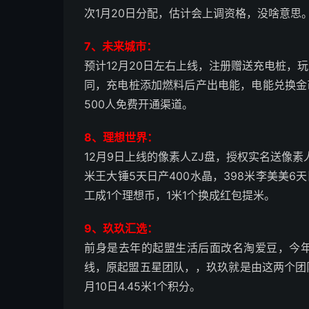
次1月20日分配，估计会上调资格，没啥意思
7、未来城市：
预计12月20日左右上线，注册赠送充电桩，
同，充电桩添加燃料后产出电能，电能兑换金
500人免费开通渠道。
8、理想世界：
12月9日上线的像素人ZJ盘，授权实名送像素人
米王大锤5天日产400水晶，398米李美美6天
工成1个理想币，1米1个换成红包提米。
9、玖玖汇选：
前身是去年的起盟生活后面改名淘爱豆，今
线，原起盟五星团队，，玖玖就是由这两个团
月10日4.45米1个积分。