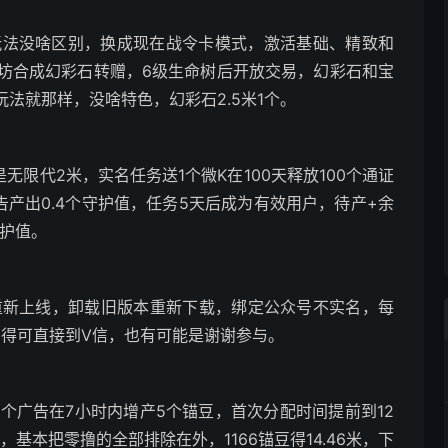
服玩法没啥区别，换成现在战令卡模式，激活基础、精致和
坊合成幻彩石转赠，6级生命树后开放交易，幻彩石和宝
法就那样，没啥特色，幻彩石2.5米1个。
是无限代2米，实名任务送1个微K在100天释放100个通证
告产出0.4个守护值，任务5天后成为有效用户，待产+余
守护值。
日晚重新上线，卸载旧版本重新下载，绑定公众号不实名，每
，抽到得可直接到V信，也有可能是谢谢参与。
看6个广告在7小时内增产5个锚豆，首次分配时间提前到12
，基本把零撸的全部排除在外，1166锚豆得14.46米，下