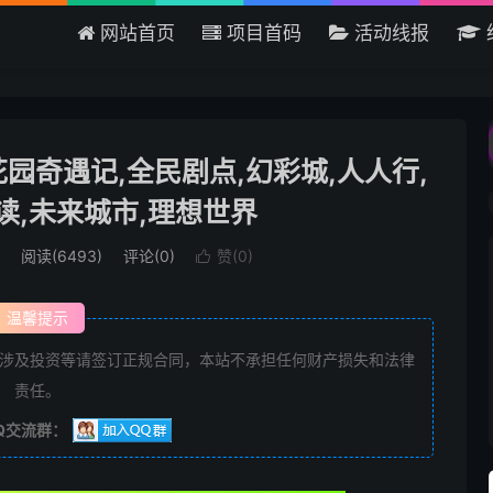
网站首页
项目首码
活动线报
欢迎来到吾爱首码网 - 国内最大的
：花园奇遇记,全民剧点,幻彩城,人人行,
读,未来城市,理想世界
阅读(6493)
评论(0)
赞(
0
)

温馨提示
涉及投资等请签订正规合同，本站不承担任何财产损失和法律
责任。
Q交流群：