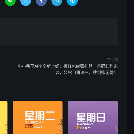





下一篇
秒
小小番茄APP全新上线：拆红包躺赚神器，首码红利来
袭，轻松日赚30+，秒到账无忧！