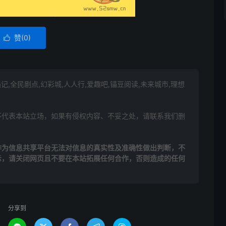
赞(
0
)

遇记,全民剧点,幻彩城,人人行,爱趣吧,锚豆阅读,未来城市,理想
不代表本站立场，如果有侵权内容、不妥之处，请联系我们删
作为信息共享平台无法对信息的真实性及准确性做出判断，不
示，请关闭网页且不要在本站拓展任何合作，否则造成的任何
分享到