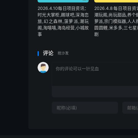
2026.4.10每日项目资讯：
2026.4.8每日项目
时光大掌柜,踢球吧,深海恋
潮玩阁,尚玩甜品,养个
旅,幻之森林,菠萝派,潮玩
萝派,宗门模拟器,人人
阁,淘嘻嘻,海岛经营,小城故
圆圆鲤,米多多,三七星
事
剧
评论
抢沙发