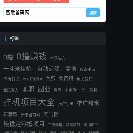
标签
0撸赚钱
0撸
vx云挂机
一斗米挂机，自动点赞，零撸
传奇手游
免费
免费领
传奇打金
全民搬砖
传奇打金游戏
副业
兼职
全民算力
小蜜蜂平台—挂机
嘟赞
挂机项目大全
推广赚米
推广引流
无门槛
新掌盟
新掌盟首码
最稳定零撸项目
百层魔塔，首码项目，零撸项目