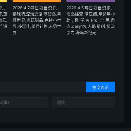
资讯：
2026.4.7每日项目资讯：
2026.4.5每日项目资讯：
虾,菠
踢球吧,深海恋旅,塞波岛,星
海岛经营,潮玩阁,星途星小
微云,
辉世界,尚玩甜品,克特小世
助,趣任务Pro,全民剧
芒短
界,哆惠佳,星界计划,人猿世
点,daily1%,人脉星创,星动
界
引力,海岛新纪元
提交评论