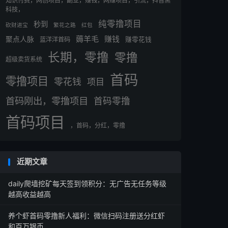
知识付费，网创项目，副业，赚钱，网赚项目，引流，抖音黑
科技，
纯零撸项目
秒到
砍财进宝
繁花之路
红包
薅羊毛
赚钱
聚点人脉
蓝洋洋首码
赚零花钱
长期，零撸
零撸
超级卖货系统
首码
零撸项目
零花钱
项目
首码刚出，零撸项目
首码零撸
首码项目
，首码，分红，零撸
近期文章
daily爬墙挖矿每天签到领积分：无广告无任务等级
越高收益越高
养个虾首码零撸新人福利：微信扫码注册送分红虾
和百万银币