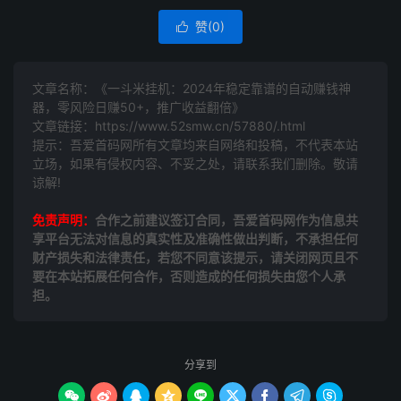
赞(
0
)

文章名称：《一斗米挂机：2024年稳定靠谱的自动赚钱神
器，零风险日赚50+，推广收益翻倍》
文章链接：
https://www.52smw.cn/57880/.html
提示：吾爱首码网所有文章均来自网络和投稿，不代表本站
立场，如果有侵权内容、不妥之处，请联系我们删除。敬请
谅解!
免责声明：
合作之前建议签订合同，吾爱首码网作为信息共
享平台无法对信息的真实性及准确性做出判断，不承担任何
财产损失和法律责任，若您不同意该提示，请关闭网页且不
要在本站拓展任何合作，否则造成的任何损失由您个人承
担。
分享到








