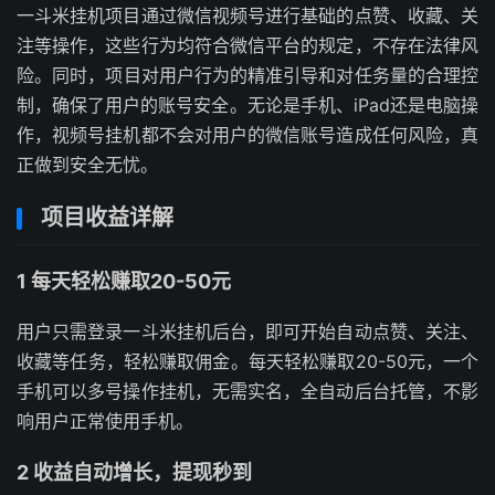
一斗米挂机项目通
过微信视频号进行
基础的点赞、
收藏、
关
注等操作，
这些行为均符合微信平台的规定，
不存在法律风
险。
同时，
项目对用户行为的
精准引导和对任务
量的合理控
制，
确保了用户的账号安全。
无论是手机、
iPad还是电脑操
作，
视频号挂机都不会
对用户的微信账号
造成任何风险，
真
正做到安全无忧。
项目收益详解
1 每天轻松赚取20-50元
用户只需登录一斗米挂机后台，
即可开始自动点赞、
关注、
收藏等任务，
轻松赚取佣金。
每天轻松赚取20-50元，
一个
手机可以多号操作挂机，
无需实名，
全自动后台托管，
不影
响用户正常使用手机。
2 收益自动增长，提现秒到