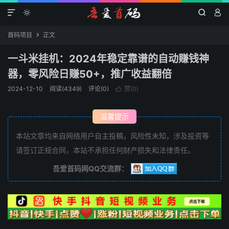




首码项目
正文

一斗米挂机：2024年稳定靠谱的自动赚钱神
器，零风险日赚50+，推广收益翻倍
2024-12-10
阅读(4349)
评论(0)
赞(
0
)

温馨提示
本站文章均来自网络用户自主投稿，风险性未知，涉及投资等
请签订正规合同，本站不承担任何财产损失和法律责任。
吾爱首码网QQ交流群：