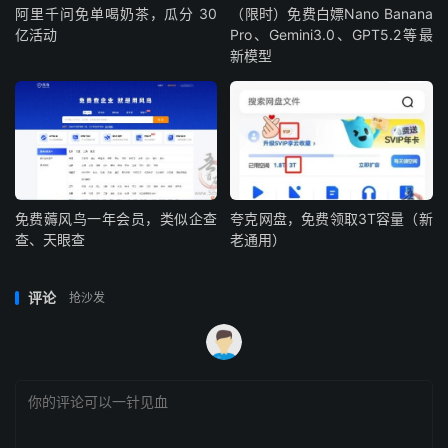
阿里千问免单喝奶茶，瓜分 30
（限时）免费白嫖Nano Banana
亿活动
Pro、Gemini3.0、GPT5.2等最
新模型
免费薅风鸟一年会员，类似企查
夸克网盘，免费领取3T容量（新
查、天眼查
老通用）
评论
抢沙发