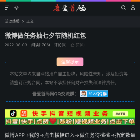




活动线报
正文

微博做任务抽七夕节随机红包
2022-08-03
阅读(1706)
评论(0)
赞(
0
)

温馨提示
本站文章均来自网络用户自主投稿，风险性未知，涉及投资等
请签订正规合同，本站不承担任何财产损失和法律责任。
吾爱首码网QQ交流群：
微博APP->我的->点击横幅进入->做任务得桃桃->指定数量