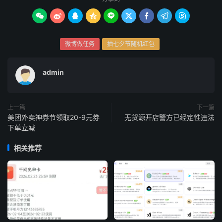









微博做任务
抽七夕节随机红包
admin
上一篇
下一篇
美团外卖神券节领取20-9元券
无货源开店警方已经定性违法
下单立减
相关推荐