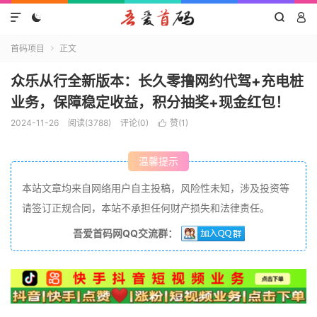




首码项目
正文

众乐从行全新版本：长久零撸网约代驾+充电桩
业务，保障稳定收益，积分抽奖+现金红包！
2024-11-26
阅读(3788)
评论(0)
赞(
1
)

温馨提示
本站文章均来自网络用户自主投稿，风险性未知，涉及投资等
请签订正规合同，本站不承担任何财产损失和法律责任。
吾爱首码网QQ交流群：