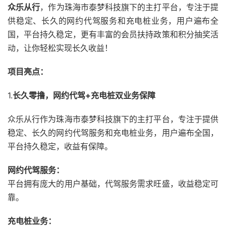
众乐从行
，
作为珠海市泰梦科
技旗下的主打平台
，
专注于提
供稳定、
长久的网约代驾服
务和充电桩业务，
用户遍布全
国，
平台持久稳定，
更有丰富的会员扶
持政策和积分抽奖
活
动，
让你轻松实现长久收益！
项目亮点：
1.
长久零撸，网约代驾+充电桩双业务保障
众乐从行作为珠海
市泰梦科技旗下的
主打平台，
专注于提供
稳定、
长久的网约代驾服
务和充电桩业务，
用户遍布全国，
平台持久稳定，
收益有保障。
网约代驾服务：
平台拥有庞大的用户基础，
代驾服务需求旺盛，
收益稳定可
靠。
充电桩业务：