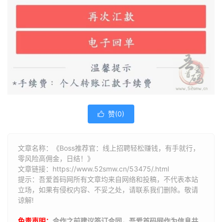
赞(
0
)

文章名称：《Boss推荐官：线上招聘轻松赚钱，有手就行，
零风险高佣金，日结！》
文章链接：
https://www.52smw.cn/53475/.html
提示：吾爱首码网所有文章均来自网络和投稿，不代表本站
立场，如果有侵权内容、不妥之处，请联系我们删除。敬请
谅解!
免责声明：
合作之前建议签订合同，吾爱首码网作为信息共