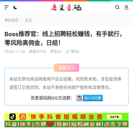




首码项目
正文

Boss推荐官：线上招聘轻松赚钱，有手就行，
零风险高佣金，日结！
2024-11-23
阅读(2715)
评论(0)
赞(
0
)

温馨提示
本站文章均来自网络用户自主投稿，风险性未知，涉及投资等
请签订正规合同，本站不承担任何财产损失和法律责任。
吾爱首码网QQ交流群：