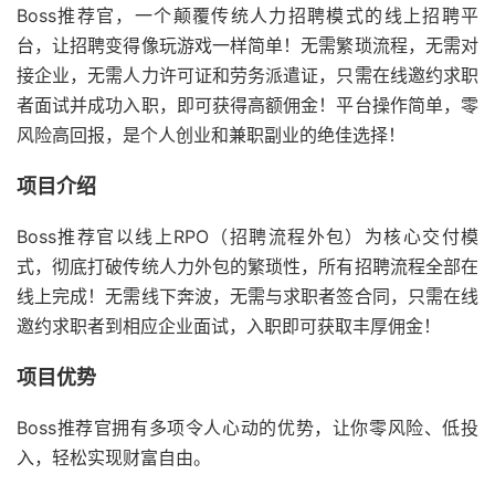
Boss推荐官，
一个颠覆传统人力
招聘模式的线上招
聘平
台，
让招聘变得像玩游戏一样简单！
无需繁琐流程，
无需对
接企业，
无需人力许可证和劳务派遣证，
只需在线邀约求职
者面试并成功入职
，
即可获得高额佣金！
平台操作简单，
零
风险高回报，
是个人创业和兼职
副业的绝佳选择！
项目介绍
Boss推荐官以
线上RPO（招聘
流程外包）为核心
交付模
式，
彻底打破传统人力外包的繁琐性，
所有招聘流程全部在
线上完成！
无需线下奔波，
无需与求职者签合同，
只需在线
邀约求职
者到相应企业面试
，
入职即可获取丰厚佣金！
项目优势
Boss推荐官拥
有多项令人心动的
优势，
让你零风险、
低投
入，
轻松实现财富自由。