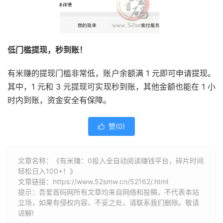
低门槛提现，秒到账！
有米赚的提现门槛非常低，
账户余额满
1
元即可申请提现。
其中，
1
元和
3
元提现可实现秒到账，
其他金额也能在
1
小
时内到账，
资金安全有保障。
赞(
0
)

文章名称：《有米赚：0投入全自动阅读赚钱平台，碎片时间
轻松日入100+！》
文章链接：
https://www.52smw.cn/52162/.html
提示：吾爱首码网所有文章均来自网络和投稿，不代表本站
立场，如果有侵权内容、不妥之处，请联系我们删除。敬请
谅解!