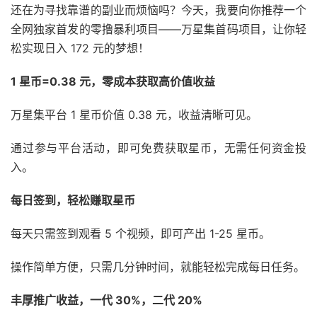
还在为寻找靠谱的副业而烦恼吗？
今天，
我要向你推荐一个
全网独家首发的零
撸暴利项目——万
星集首码项目，
让你轻
松实现日入
172
元的梦想！
1 星币=0.38 元，零成本获取高价值收益
万星集平台
1
星币价值
0.
38
元，
收益清晰可见。
通过参与平台活动，
即可免费获取星币，
无需任何资金投
入。
每日签到，轻松赚取星币
每天只需签到观看
5
个视频，
即可产出
1-25
星币。
操作简单方便，
只需几分钟时间，
就能轻松完成每日任务。
丰厚推广收益，一代 30%，二代 20%