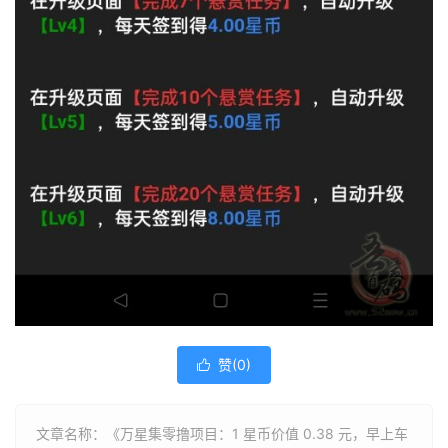
赞(
0
)

文章名称：《万星集零撸项目：1 星币价值 0.38 元，早上车