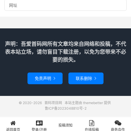
声明：吾爱首码网所有文章均来自网络和投稿，不代
表本站立场，请勿盲目下载注册，以免为您带来不必
要的损失。
免责声明
联系删除


© 2020-2026
首码项目网
本站主题由
themebetter
提供
鲁ICP备2023048810号-2
投稿须知
首页
登录
投稿
关于
返回首页
登录/注册
在线投稿
商务合作