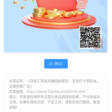
赞(
0
)

文章名称：《顶多汇零投资赚钱新模式：签到打卡领现金，
无需观看广告》
文章链接：
https://www.52smw.cn/49314/.html
提示：吾爱首码网所有文章均来自网络和投稿，不代表本站
立场，如果有侵权内容、不妥之处，请联系我们删除。敬请
谅解!