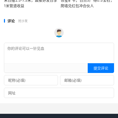
米日撸2.5-7.5米，直推好友日享
领星旷卡，日点5广得0.5宝石，
1米管道收益
爬墙兑红包冲合伙人
评论
抢沙发
提交评论