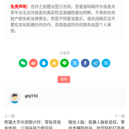
免责声明：
合作之前建议签订合同，吾爱首码网作为信息共
享平台无法对信息的真实性及准确性做出判断，不承担任何
财产损失和法律责任，若您不同意该提示，请关闭网页且不
要在本站拓展任何合作，否则造成的任何损失由您个人承
担。
分享到









首码
ghj110
上一篇
下一篇
熊猫大亨内测倒计时：零投资淘
微信人脉：拓展人脉新途径，零
金体验，公测扶持力度空前，
成本赚取收益，助您轻松打造商