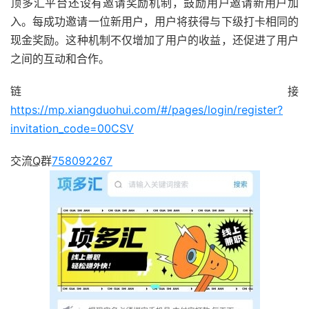
顶多汇平台还设有邀请奖励机制，
鼓励用户邀请新用户加
入。
每成功邀请一位新用户，
用户将获得与下级
打卡相同的
现金奖
励。
这种机制不仅增加了用户的收益，
还促进了用户
之间的互动和合作。
链接
https://mp.xiangduohui.com/#/pages/login/register?
invitation_code=00CSV
交流
Q
群
758092267