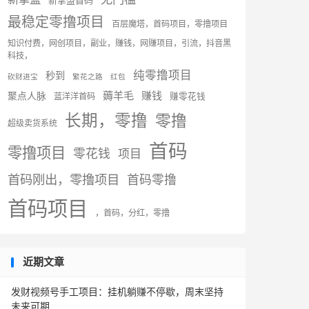
新掌盟首码
最稳定零撸项目
百层魔塔，首码项目，零撸项目
知识付费，网创项目，副业，赚钱，网赚项目，引流，抖音黑
科技，
纯零撸项目
秒到
砍财进宝
繁花之路
红包
薅羊毛
赚钱
聚点人脉
蓝洋洋首码
赚零花钱
长期，零撸
零撸
超级卖货系统
首码
零撸项目
零花钱
项目
首码刚出，零撸项目
首码零撸
首码项目
，首码，分红，零撸
近期文章
发财视频号手工项目：挂机躺赚不停歇，周末坚持
未来可期