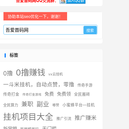
吾爱首码网QQ交流群：
协助本站seo优化一下，谢谢！
标签
0撸赚钱
0撸
vx云挂机
一斗米挂机，自动点赞，零撸
传奇手游
免费
免费领
传奇打金
全民搬砖
传奇打金游戏
副业
兼职
全民算力
小蜜蜂平台—挂机
嘟赞
挂机项目大全
推广赚米
推广引流
无门槛
新掌盟