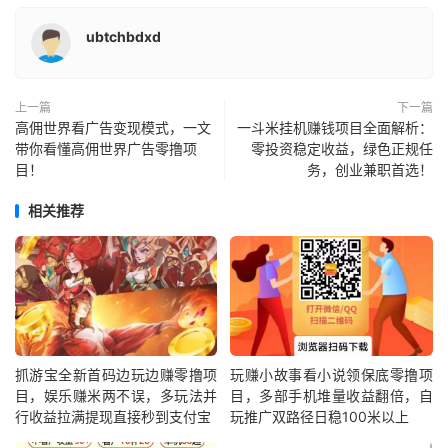
ubtchbdxd
上一篇
下一篇
高佣世界看广告变现模式，一文
一斗米挂机赚钱项目全面解析：
带你看懂高佣世界广告零撸项
零投资稳定收益，绿色正规任
目！
务，创业兼职首选！
相关推荐
抓游宝全新首码边玩边赚零撸项
玩赚小故事看小说领保底零撸项
目，娱乐赚米两不误，多玩法并
目，多部手机堆量收益翻倍，自
行收益拉满提现直接秒到支付宝
玩推广双路径日稳100米以上