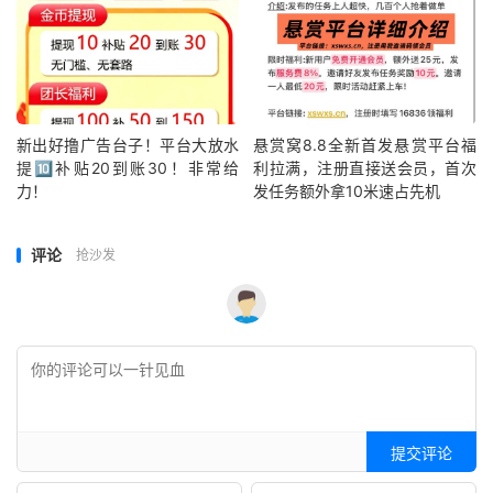
新出好撸广告台子！平台大放水
悬赏窝8.8全新首发悬赏平台福
提🔟补贴20到账30！非常给
利拉满，注册直接送会员，首次
力！
发任务额外拿10米速占先机
评论
抢沙发
提交评论