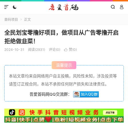




首码项目
正文

全民划宝零撸好项目，做项目从广告零撸开启
拒绝做韭菜！
2024-10-31
阅读(2931)
评论(0)
赞(
0
)

温馨提示
本站文章均来自网络用户自主投稿，风险性未知，涉及投资等
请签订正规合同，本站不承担任何财产损失和法律责任。
吾爱首码网QQ交流群：