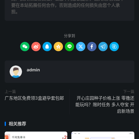
要在本站拓展任何合作，否则造成的任何损失由您个人承
担。
分享到









admin
上一篇
下一篇
广东地区免费领3盒避孕套包邮
开心庄园种子价格上涨 零撸还
能玩吗？限时任务 多人夺宝 开
启新场景
相关推荐