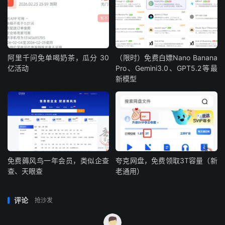
阿里千问免单喝奶茶，瓜分 30
（限时）免费白嫖Nano Banana
亿活动
Pro、Gemini3.0、GPT5.2等最
新模型
免费薅风鸟一年会员，类似企查
夸克网盘，免费领取3T容量（新
查、天眼查
老通用）
评论
抢沙发