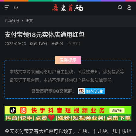




活动线报
正文

支付宝领18元实体店通用红包
2022-09-23
阅读(1W+)
评论(0)
赞(
1
)

温馨提示
本站文章均来自网络用户自主投稿，风险性未知，涉及投资等
请签订正规合同，本站不承担任何财产损失和法律责任。
吾爱首码网QQ交流群：
今天支付宝又有大红包可以领了，几块、十几块、几十块统