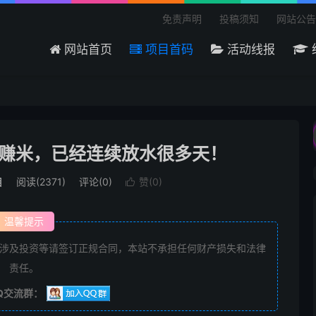
免责声明
投稿须知
网站公告
网站首页
项目首码
活动线报
欢迎来到吾爱首码网 - 国内最大的首码项目分
赚米，已经连续放水很多天！
目
阅读(2371)
评论(0)
赞(
0
)

温馨提示
涉及投资等请签订正规合同，本站不承担任何财产损失和法律
责任。
Q交流群：