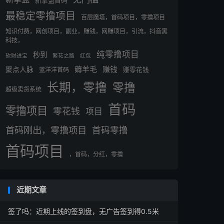
新掌盟首码
最稳定零撸项目
百层魔塔，首码项目，零撸项目
知识付费，网创项目，副业，赚钱，网赚项目，引流，抖音黑
科技，
纯零撸项目
秒到
砍财进宝
繁花之路
红包
薅羊毛
赚钱
聚点人脉
蓝洋洋首码
赚零花钱
长期，零撸
零撸
超级卖货系统
首码
零撸项目
零花钱
项目
首码刚出，零撸项目
首码零撸
首码项目
，首码，分红，零撸
近期文章
签了吗：近期上线的签到盘，无广告签到得0.5米