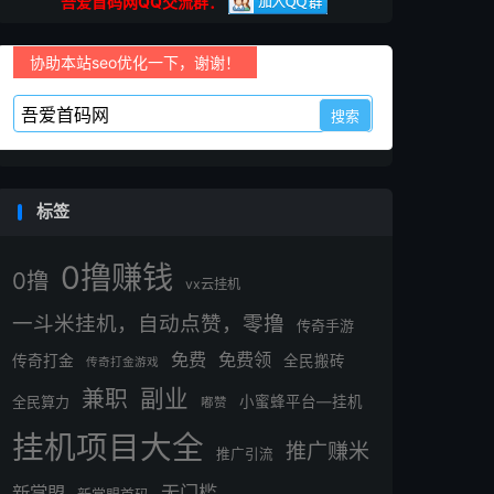
吾爱首码网QQ交流群：
协助本站seo优化一下，谢谢！
标签
0撸赚钱
0撸
vx云挂机
一斗米挂机，自动点赞，零撸
传奇手游
免费
免费领
传奇打金
全民搬砖
传奇打金游戏
副业
兼职
全民算力
小蜜蜂平台—挂机
嘟赞
挂机项目大全
推广赚米
推广引流
无门槛
新掌盟