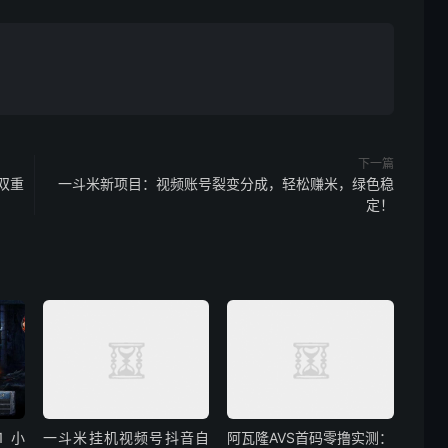
下一篇
双重
一斗米新项目：视频账号裂变分成，轻松赚米，绿色稳
定！
 小
一斗米挂机视频号抖音自
阿瓦隆AVS首码零撸实测：