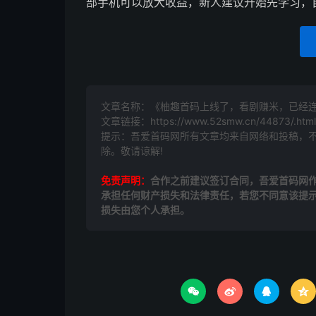
部手机可以放大收益，新人建议开始先学习，
文章名称：《柚趣首码上线了，看剧赚米，已经
文章链接：
https://www.52smw.cn/44873/.html
提示：吾爱首码网所有文章均来自网络和投稿，
除。敬请谅解!
免责声明：
合作之前建议签订合同，吾爱首码网
承担任何财产损失和法律责任，若您不同意该提
损失由您个人承担。



