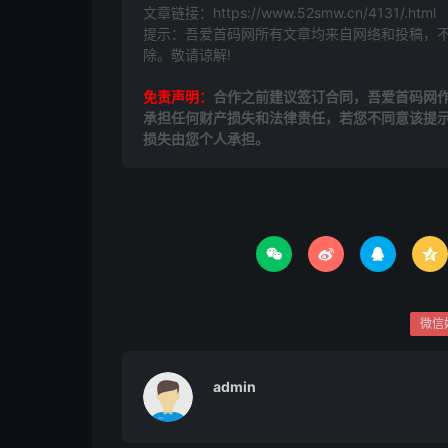
文章链接：
https://www.52smw.cn/4131/.html
提示：吾爱首码网所有文章均来自网络和投稿，
除。敬请谅解!
免责声明：
合作之前建议签订合同，吾爱首码网
承担任何财产损失和法律责任，若您不同意该提
损失由您个人承担。




微信
admin