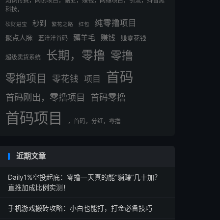
知识付费，网创项目，副业，赚钱，网赚项目，引流，抖音黑
科技，
纯零撸项目
秒到
砍财进宝
繁花之路
红包
薅羊毛
赚钱
聚点人脉
蓝洋洋首码
赚零花钱
长期，零撸
零撸
超级卖货系统
首码
零撸项目
零花钱
项目
首码刚出，零撸项目
首码零撸
首码项目
，首码，分红，零撸
近期文章
Daily1%空投起底：零撸一天真的能“躺赚”几十加？
直推加成比例实测！
手机游戏搬砖攻略：小白也能打，打金必备技巧