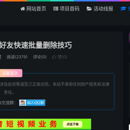
网站首页
项目首码
活动线报
欢迎来到吾爱首码网 - 国内最大的首
好友快速批量删除技巧
程
阅读(2379)
评论(0)
赞(
0
)

温馨提示
涉及投资等请签订正规合同，本站不承担任何财产损失和法律
责任。
Q交流群：