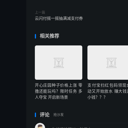
上一篇
云闪付摇一摇抽满减支付券
相关推荐
开心庄园种子价格上涨 零
支付宝扫红包码领现
撸还能玩吗？限时任务 多
动又开始放水 赚大钱
人夺宝 开启新场景
小钱？？？
评论
抢沙发