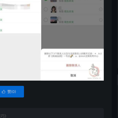
赞(
0
)

技巧》