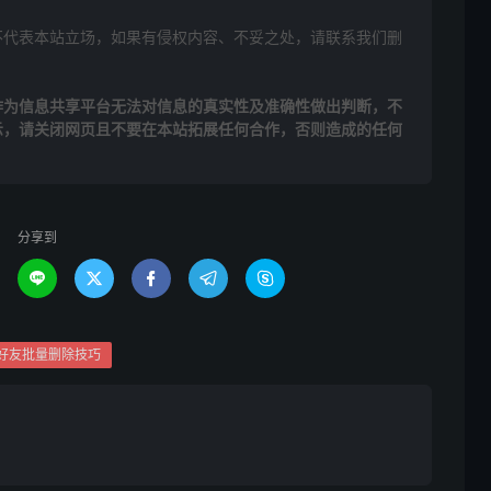
不代表本站立场，如果有侵权内容、不妥之处，请联系我们删
作为信息共享平台无法对信息的真实性及准确性做出判断，不
示，请关闭网页且不要在本站拓展任何合作，否则造成的任何
分享到





好友批量删除技巧