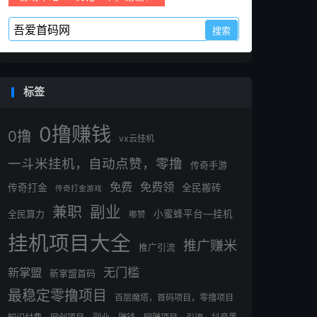
标签
0撸赚钱
0撸
vx云挂机
一斗米挂机，自动点赞，零撸
传奇手游
免费
免费领
传奇打金
全民搬砖
传奇打金游戏
副业
兼职
全民算力
小蜜蜂平台—挂机
嘟赞
挂机项目大全
推广赚米
推广引流
无门槛
新掌盟
新掌盟首码
最稳定零撸项目
百层魔塔，首码项目，零撸项目