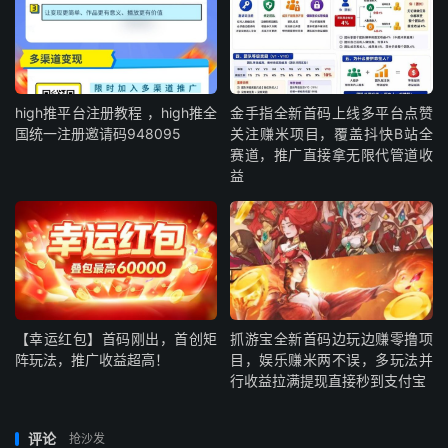
high推平台注册教程 ，high推全
金手指全新首码上线多平台点赞
国统一注册邀请码948095
关注赚米项目，覆盖抖快B站全
赛道，推广直接拿无限代管道收
益
【幸运红包】首码刚出，首创矩
抓游宝全新首码边玩边赚零撸项
阵玩法，推广收益超高！
目，娱乐赚米两不误，多玩法并
行收益拉满提现直接秒到支付宝
评论
抢沙发