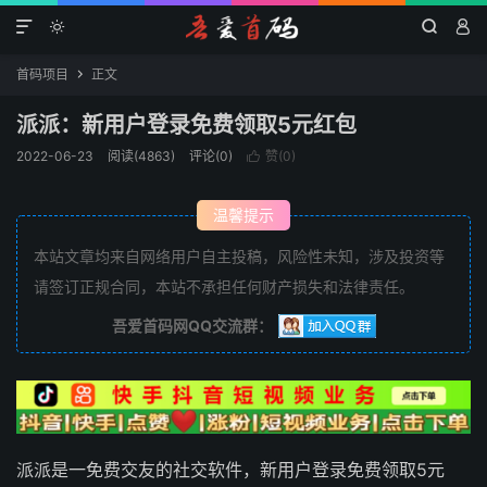




首码项目
正文

派派：新用户登录免费领取5元红包
2022-06-23
阅读(4863)
评论(0)
赞(
0
)

温馨提示
本站文章均来自网络用户自主投稿，风险性未知，涉及投资等
请签订正规合同，本站不承担任何财产损失和法律责任。
吾爱首码网QQ交流群：
派派是一免费交友的社交软件，新用户登录免费领取5元