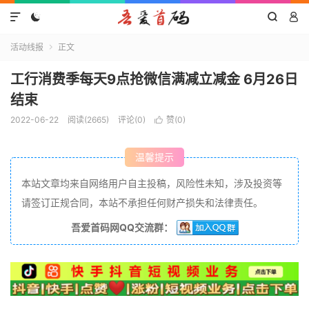




活动线报
正文

工行消费季每天9点抢微信满减立减金 6月26日
结束
2022-06-22
阅读(2665)
评论(0)
赞(
0
)

温馨提示
本站文章均来自网络用户自主投稿，风险性未知，涉及投资等
请签订正规合同，本站不承担任何财产损失和法律责任。
吾爱首码网QQ交流群：