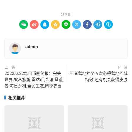
分享到









admin
上一篇
下一篇
2022.6.22每日币圈简报：完美
王者营地抽奖五次必得营地回城
世界,蚁丛旅游,雷达币,金讯,垦荒
特效 还有机会获得皮肤
者,每日乡村,全民生态,四季农园
相关推荐