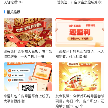
天轻松赚10+！
赞关注，开启财富之旅新篇章！
相关推荐
聚头条广告零撸天花板，看广告
【趣盈利】抖系正规赛道，人人
收益超高，一天单机几十块！
都能做，可以批量搞！
幸运红包广告零撸平台上线了，
赏金联盟：全新首码纯零撸卷轴
大平台很好撸！
项目，每日3个广告产积分，初
始单价预计8元1个