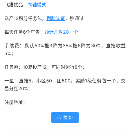
飞猫优品，
卷轴模式
送产12积分任务包，
刷脸认证
，秒通过
每天任务6个广告，
预计
开盘
20一个
手续费：默认50%推3降为35%推6降为30%，直推收益
5%；
任务包：10复投产12，可同时运行8个；
一星：直推5，小区50，团500，奖励1级任务包一个，交
易分红20%；
注册地址：
赞(
0
)
