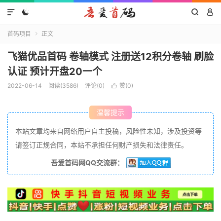




首码项目
正文

飞猫优品首码 卷轴模式 注册送12积分卷轴 刷脸
认证 预计开盘20一个
2022-06-14
阅读(3586)
评论(0)
赞(
0
)

温馨提示
本站文章均来自网络用户自主投稿，风险性未知，涉及投资等
请签订正规合同，本站不承担任何财产损失和法律责任。
吾爱首码网QQ交流群：