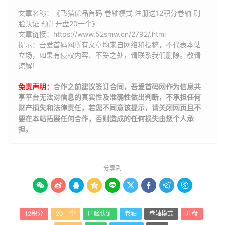
文章名称：《飞猫优品首码 卷轴模式 注册送12积分卷轴 刷
脸认证 预计开盘20一个》
文章链接：
https://www.52smw.cn/2792/.html
提示：吾爱首码网所有文章均来自网络和投稿，不代表本站
立场，如果有侵权内容、不妥之处，请联系我们删除。敬请
谅解!
免责声明：
合作之前建议签订合同，吾爱首码网作为信息共
享平台无法对信息的真实性及准确性做出判断，不承担任何
财产损失和法律责任，若您不同意该提示，请关闭网页且不
要在本站拓展任何合作，否则造成的任何损失由您个人承
担。
分享到









12积分
20一个
刷脸认证
卷轴
卷轴模式
开盘