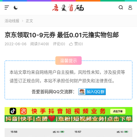




活动线报
正文

京东领取10-9元券 最低0.01元撸实物包邮
2022-06-06
阅读(1409)
评论(0)
赞(
0
)

温馨提示
本站文章均来自网络用户自主投稿，风险性未知，涉及投资等
请签订正规合同，本站不承担任何财产损失和法律责任。
吾爱首码网QQ交流群：