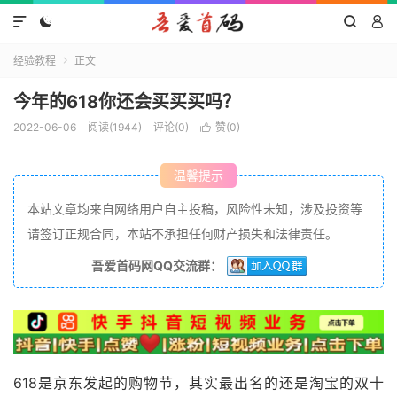




经验教程
正文

今年的618你还会买买买吗？
2022-06-06
阅读(1944)
评论(0)
赞(
0
)

温馨提示
本站文章均来自网络用户自主投稿，风险性未知，涉及投资等
请签订正规合同，本站不承担任何财产损失和法律责任。
吾爱首码网QQ交流群：
618是京东发起的购物节，其实最出名的还是淘宝的双十