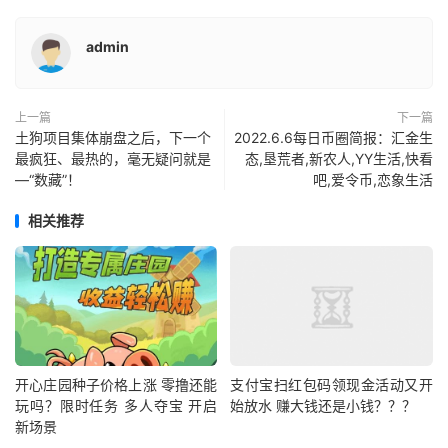
admin
上一篇
下一篇
土狗项目集体崩盘之后，下一个
2022.6.6每日币圈简报：汇金生
最疯狂、最热的，毫无疑问就是
态,垦荒者,新农人,YY生活,快看
—“数藏”！
吧,爱令币,恋象生活
相关推荐
开心庄园种子价格上涨 零撸还能
支付宝扫红包码领现金活动又开
玩吗？限时任务 多人夺宝 开启
始放水 赚大钱还是小钱？？？
新场景