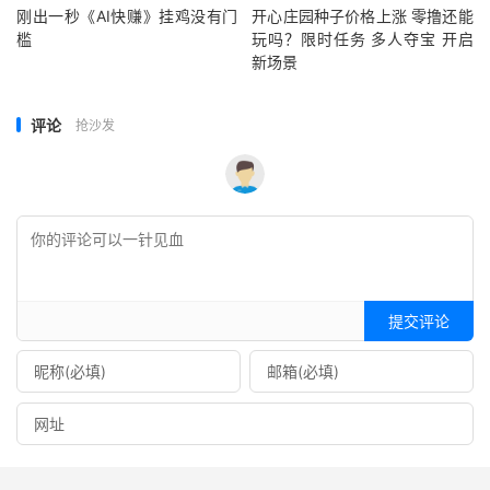
刚出一秒《AI快赚》挂鸡没有门
开心庄园种子价格上涨 零撸还能
槛
玩吗？限时任务 多人夺宝 开启
新场景
评论
抢沙发
提交评论