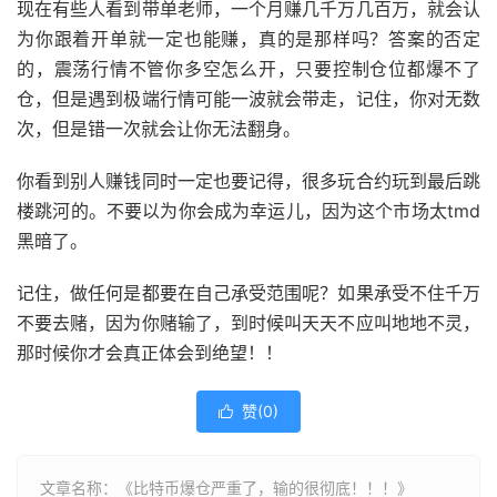
现在有些人看到带单老师，一个月赚几千万几百万，就会认
为你跟着开单就一定也能赚，真的是那样吗？答案的否定
的，震荡行情不管你多空怎么开，只要控制仓位都爆不了
仓，但是遇到极端行情可能一波就会带走，记住，你对无数
次，但是错一次就会让你无法翻身。
你看到别人赚钱同时一定也要记得，很多玩合约玩到最后跳
楼跳河的。不要以为你会成为幸运儿，因为这个市场太tmd
黑暗了。
记住，做任何是都要在自己承受范围呢？如果承受不住千万
不要去赌，因为你赌输了，到时候叫天天不应叫地地不灵，
那时候你才会真正体会到绝望！！
赞(
0
)

文章名称：《比特币爆仓严重了，输的很彻底！！！》