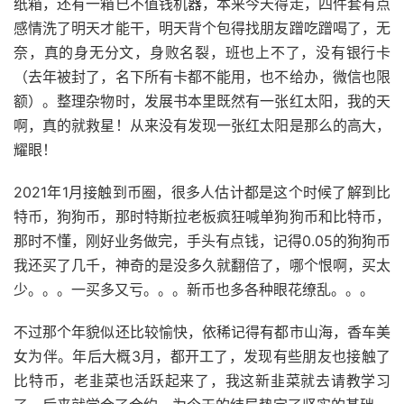
纸箱，还有一箱已不值钱机器，本来今天得走，四件套有点
感情洗了明天才能干，明天背个包得找朋友蹭吃蹭喝了，无
奈，真的身无分文，身败名裂，班也上不了，没有银行卡
（去年被封了，名下所有卡都不能用，也不给办，微信也限
额）。整理杂物时，发展书本里既然有一张红太阳，我的天
啊，真的就救星！从来没有发现一张红太阳是那么的高大，
耀眼！
2021年1月接触到币圈，很多人估计都是这个时候了解到比
特币，狗狗币，那时特斯拉老板疯狂喊单狗狗币和比特币，
那时不懂，刚好业务做完，手头有点钱，记得0.05的狗狗币
我还买了几千，神奇的是没多久就翻倍了，哪个恨啊，买太
少。。。一买多又亏。。。新币也多各种眼花缭乱。。。
不过那个年貌似还比较愉快，依稀记得有都市山海，香车美
女为伴。年后大概3月，都开工了，发现有些朋友也接触了
比特币，老韭菜也活跃起来了，我这新韭菜就去请教学习