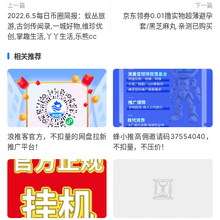
上一篇
下一篇
2022.6.5每日币圈简报：蚁丛旅
京东领券0.01撸实物超薄避孕
游,古剑传闻录,一城好物,维珍优
套/黑芝麻丸 亲测已购买
创,掌趣生活,丫丫生活,乐熊cc
相关推荐
浪推客官方，不扣量的网盘拉新
蜂小推高佣邀请码37554040，
推广平台！
不扣量，不压价！