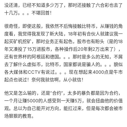
没还清，已经不知道多少万了，那时还接触了六合彩也去了
十几万。。。不堪回首！
很奇怪，即使这般，我依然不后悔接触比特币，从赚钱的角
度看，我觉得我发现了新大陆，18年初有合伙人就建议我一
起买矿机挖矿，那时业务正有起色，股市也有盼头（是的18
年又凑投了15万进股市，各种操作后20年剩2万出来了），
还有世界杯的阿根廷和德国。。。那时是多么的无知，不屑
去了解什么虚拟币，比特币，国家都说是骗人的。。。貌似
各大媒体和CCTV有说过。。。现在想起来4000点是牛市
起点也说过！奈何我就信啊，从小就信！
他又是怎么输的，还是“合约”，太多的暴负都是因为合约，
一个月让赚5000的人感受到一天赚5万，就会扭曲他的价值
观。总以为自己能开对方向，能扛过来，但是每次都会被市
场狠狠的教育。