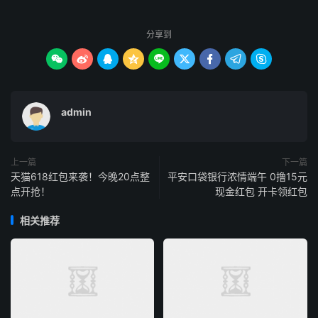
分享到









admin
上一篇
下一篇
天猫618红包来袭！今晚20点整
平安口袋银行浓情端午 0撸15元
点开抢！
现金红包 开卡领红包
相关推荐