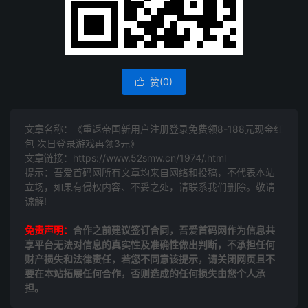
赞(
0
)

文章名称：《重返帝‪国新用户注‪册登录免费领8-188元现金红‪
包 次日登‪录游戏再领3元》
文章链接：
https://www.52smw.cn/1974/.html
提示：吾爱首码网所有文章均来自网络和投稿，不代表本站
立场，如果有侵权内容、不妥之处，请联系我们删除。敬请
谅解!
免责声明：
合作之前建议签订合同，吾爱首码网作为信息共
享平台无法对信息的真实性及准确性做出判断，不承担任何
财产损失和法律责任，若您不同意该提示，请关闭网页且不
要在本站拓展任何合作，否则造成的任何损失由您个人承
担。