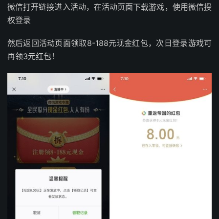
微‪信打开链接进入活动，在活动页面下载游戏，使用微‪信授‪
权登‪录
然后返回活动页面领‪取8-188元现金红‪包，次日登‪录游戏可
再领3元红‪包！