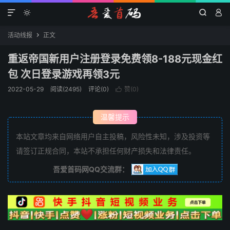




活动线报
正文

重返帝‪国新用户注‪册登录免费领8-188元现金红‪
包 次日登‪录游戏再领3元
2022-05-29
阅读(2495)
评论(0)
赞(
0
)

温馨提示
本站文章均来自网络用户自主投稿，风险性未知，涉及投资等
请签订正规合同，本站不承担任何财产损失和法律责任。
吾爱首码网QQ交流群：