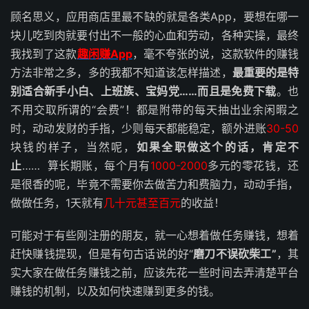
顾名思义，应用商店里最不缺的就是各类App，要想在哪一
块儿吃到肉就要付出不一般的心血和劳动，各种实操，最终
我找到了这款
趣闲赚App
，毫不夸张的说，这款软件的赚钱
方法非常之多，多的我都不知道该怎样描述，
最重要的是特
别适合新手小白、上班族、宝妈党……而且是免费下载
。也
不用交取所谓的“会费”！都是附带的每天抽出业余闲暇之
时，动动发财的手指，少则每天都能稳定，额外进账
30-50
块钱的样子，当然呢，
如果全职做这个的话，肯定不
止
…… 算长期账，每个月有
1000-2000
多元的零花钱，还
是很香的呢，毕竟不需要你去做苦力和费脑力，动动手指，
做做任务，1天就有
几十元甚至百元
的收益！
可能对于有些刚注册的朋友，就一心想着做任务赚钱，想着
赶快赚钱提现，但是有句古话说的好“
磨刀不误砍柴工”
，其
实大家在做任务赚钱之前，应该先花一些时间去弄清楚平台
赚钱的机制，以及如何快速赚到更多的钱。