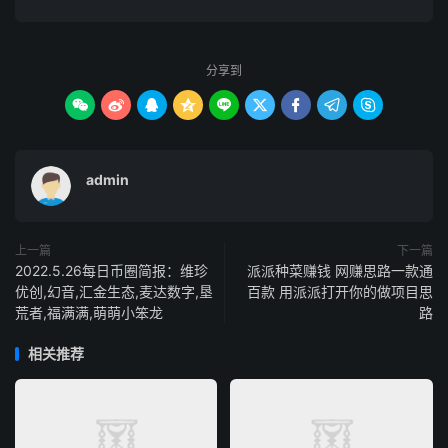
分享到









admin
上一篇
下一篇
2022.5.26每日币圈简报：维珍
派派种菜赚钱 网赚思路一款通
优创,幻音,汇金生态,麦达数字,垦
百款 用派派打开你的做项目思
荒者,福满满,萌萌小笨龙
路
相关推荐