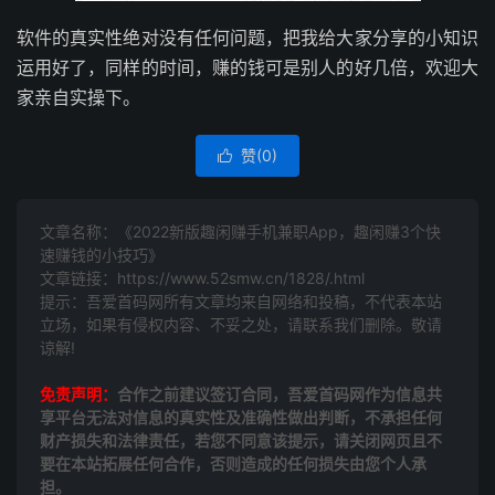
软件的真实性绝对没有任何问题，把我给大家分享的小知识
运用好了，同样的时间，赚的钱可是别人的好几倍，欢迎大
家亲自实操下。
赞(
0
)

文章名称：《2022新版趣闲赚手机兼职App，趣闲赚3个快
速赚钱的小技巧》
文章链接：
https://www.52smw.cn/1828/.html
提示：吾爱首码网所有文章均来自网络和投稿，不代表本站
立场，如果有侵权内容、不妥之处，请联系我们删除。敬请
谅解!
免责声明：
合作之前建议签订合同，吾爱首码网作为信息共
享平台无法对信息的真实性及准确性做出判断，不承担任何
财产损失和法律责任，若您不同意该提示，请关闭网页且不
要在本站拓展任何合作，否则造成的任何损失由您个人承
担。