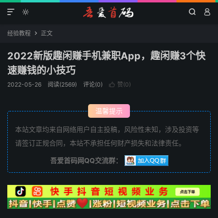




经验教程
正文

2022新版趣闲赚手机兼职App，趣闲赚3个快
速赚钱的小技巧
2022-05-26
阅读(2569)
评论(0)
赞(
0
)

温馨提示
本站文章均来自网络用户自主投稿，风险性未知，涉及投资等
请签订正规合同，本站不承担任何财产损失和法律责任。
吾爱首码网QQ交流群：