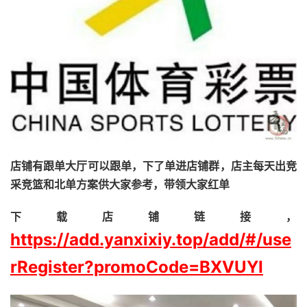
店铺有跟单大厅可以跟单，下了单进店铺群，店主每天出竞
采竞篮和北单方案供大家参考，带领大家红单
下载店铺链接，
https://add.yanxixiy.top/add/#/use
rRegister?promoCode=BXVUYI