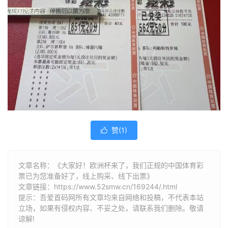
赞(
1
)

文章名称：《大家好！欧洲杯来了，我们正规的中国体育彩
票已为您准备好了，线上购采、线下出票》
文章链接：
https://www.52smw.cn/169244/.html
提示：吾爱首码网所有文章均来自网络和投稿，不代表本站
立场，如果有侵权内容、不妥之处，请联系我们删除。敬请
谅解!