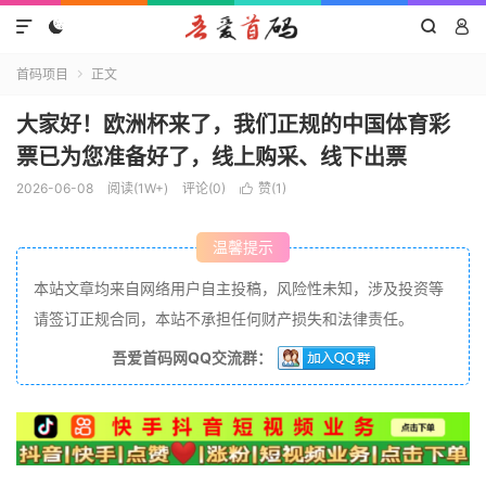




首码项目
正文

大家好！欧洲杯来了，我们正规的中国体育彩
票已为您准备好了，线上购采、线下出票
2026-06-08
阅读(1W+)
评论(0)
赞(
1
)

温馨提示
本站文章均来自网络用户自主投稿，风险性未知，涉及投资等
请签订正规合同，本站不承担任何财产损失和法律责任。
吾爱首码网QQ交流群：