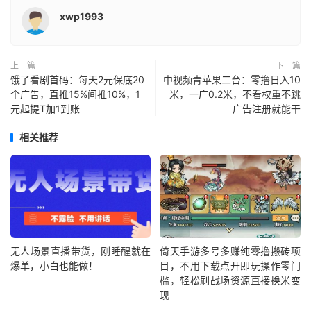
xwp1993
上一篇
下一篇
饿了看剧首码：每天2元保底20
中视频青苹果二台：零撸日入10
个广告，直推15%间推10%，1
米，一广0.2米，不看权重不跳
元起提T加1到账
广告注册就能干
相关推荐
无人场景直播带货，刚睡醒就在
倚天手游多号多赚纯零撸搬砖项
爆单，小白也能做！
目，不用下载点开即玩操作零门
槛，轻松刷战场资源直接换米变
现