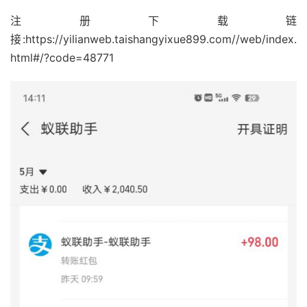
注册下载链
接:https://yilianweb.taishangyixue899.com//web/index.
html#/?code=48771