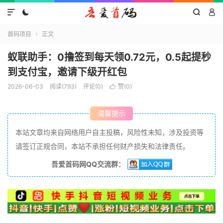




首码项目
正文

蚁联助手：0撸签到每天领0.72元，0.5起提秒
到支付宝，邀请下级开红包
2026-06-03
阅读(793)
评论(0)
赞(
0
)

温馨提示
本站文章均来自网络用户自主投稿，风险性未知，涉及投资等
请签订正规合同，本站不承担任何财产损失和法律责任。
吾爱首码网QQ交流群：