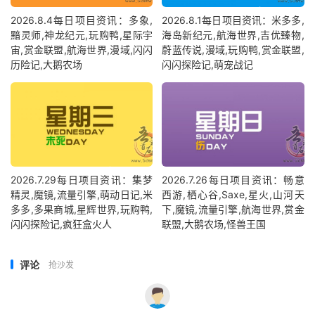
2026.8.4每日项目资讯：多象,
2026.8.1每日项目资讯：米多多,
黯灵师,神龙纪元,玩购鸭,星际宇
海岛新纪元,航海世界,吉优臻物,
宙,赏金联盟,航海世界,漫域,闪闪
蔚蓝传说,漫域,玩购鸭,赏金联盟,
历险记,大鹅农场
闪闪探险记,萌宠战记
2026.7.29每日项目资讯：集梦
2026.7.26每日项目资讯：畅意
精灵,魔镜,流量引擎,萌动日记,米
西游,栖心谷,Saxe,星火,山河天
多多,多果商城,星辉世界,玩购鸭,
下,魔镜,流量引擎,航海世界,赏金
闪闪探险记,疯狂盒火人
联盟,大鹅农场,怪兽王国
评论
抢沙发