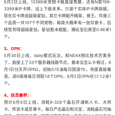
6月2日上线，13399米宠物卡箱直接售罄，还有N款199-
3399米IP卡牌，没上下级关系，只是个实体IP卡牌商城，
现在买卡牌送超级星钻，其它卡牌能开精英、兽王、珍兽三
个品质一共107个不同宠物，每袋大概率有一张珍兽卡，后
续签到得超级星钻，星钻暂未赋能，潮玩宝石跌至0.46米1
个。
3、OPN：
5月30日上线，daily模式玩法，和NEAX相比技术厉害多
了，直接上了33个服务器线路节点，基本没怎么卡顿过，6
月1日分叉开OPN2，初始0.15油每日固涨1%，热度直接暴
涨，送6级墙每日领取1.6个OPN，6月2日OPN在1.1-1.2米1
个。
4、妖灵豢养：
预计6月6日上线，消耗9-328个晶石开通新人卡、大师
卡、传说卡或至尊卡，每日产出晶石和元宝，消耗晶石可抽