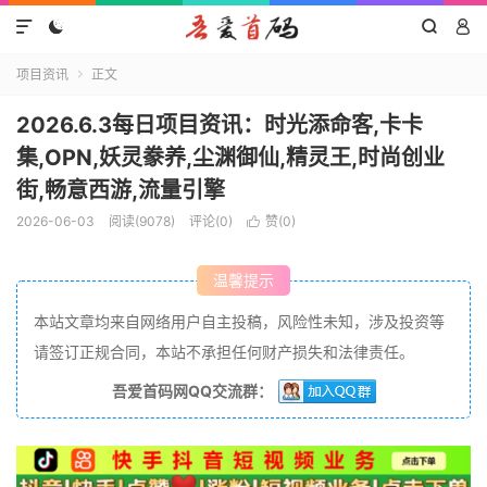




项目资讯
正文

2026.6.3每日项目资讯：时光添命客,卡卡
集,OPN,妖灵豢养,尘渊御仙,精灵王,时尚创业
街,畅意西游,流量引擎
2026-06-03
阅读(9078)
评论(0)
赞(
0
)

温馨提示
本站文章均来自网络用户自主投稿，风险性未知，涉及投资等
请签订正规合同，本站不承担任何财产损失和法律责任。
吾爱首码网QQ交流群：