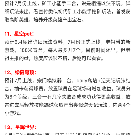
预计7月份上线，矿工小能手二台，说是相濡以沫不玩，详
细玩法未出，看宣传类似初代矿工小能手挖矿玩法，首发获
取高阶英雄，培养升级英雄产出宝石。
11、星空pet：
预计6月底出详细玩法资料，7月份正式上线，老祖带的新
游戏，188米盲盒，每人最多开7个，目前时间还早，但老
祖主推的盘，热度应该很不错，后期可以看看。
12、绿茵穹顶：
预计7月上线，宗门模拟器二台，daily爬墙+逆天记玩法结
合，抽卡获得球员，放置球员在足球场可增加收益，球员分
为6个等级，三合一有几率失败合成成功获得更高收益，放
置进去后释放技能踢球获取产出类似逆天记玩法，内含4个
小游戏。
13、星辉世界：