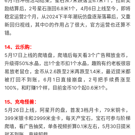
6月1日冲榜活动结束，星石从7米跌落至6.1米1个，拉新奖
励结算后，2号星石涨回6.8米1个，4月6日上线至今，即将
稳定运营2个月，从2024下半年潮玩仿盘逐渐落幕后，又重
新回归视线，其中D的作用占了很大，官方运营也还算不
错。
14、云乐购：
5月17日上线的爬墙盘，爬墙后每天看3个广告释放金币，
升级得50%水晶，出1个金币扣1个水晶，趣购有约老板很容
易放老鼠仓，金币从2.6跌至2米再跌至1.4米，最近提米都
被打回不到账，6月1日直接崩盘，2号把手续费涨至
100%，和盯赚1个样，目前金币10个起0.6米1个。
15、充电怪兽：
5月26日上线，阿星开的盘，首发3档月卡，79米铜卡，
399米银卡和2999米金卡，每天产宝石，宝石可参与阶梯
爬墙，看广告抽奖，单条视频折算0.1米左右，5月30日提米
就不到账，直接卸载。