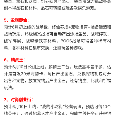
装备、宝石和妖灵，饲养妖灵产晶石，装备堆战力挑战各类
副本得晶石和材料，晶石可转赠或玩各款娱乐游戏。
5、尘渊御仙：
预计6月初上线的战场盘，修仙养成+宠物培育+装备锻造和
战场玩法，15级幽冥战场可自动产出沙场尘晶、战域碎铁、
破军碎屑、战魂精铁等材料，BOOS战场可得各种稀有材
料，各种材料在集市交换，还能玩各种游戏。
6、精灵王：
预计6月10日公测上线，麒麟王二台，玩法基本差不多，估
计是首发30米宠物卡，每日产出宝石，兑换宠物礼包可开
出各种宠物，放置宠物后产出宝石，还有钱庄、比武和祈福
玩法。
7、时尚创业街：
预计6月10日上线，“我的小吃街”经营玩法，预热可得10个
精英伙计，通过招募人才产出金币，完成主线任务可获得银