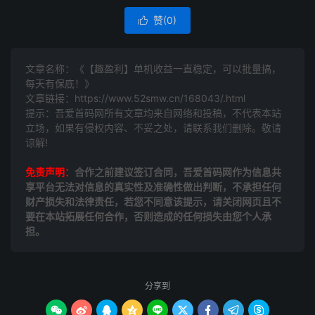
赞(
0
)

文章名称：《【趣盈利】单机收益一直稳定，可以批量搞，
每天有保底！》
文章链接：
https://www.52smw.cn/168043/.html
提示：吾爱首码网所有文章均来自网络和投稿，不代表本站
立场，如果有侵权内容、不妥之处，请联系我们删除。敬请
谅解!
免责声明：
合作之前建议签订合同，吾爱首码网作为信息共
享平台无法对信息的真实性及准确性做出判断，不承担任何
财产损失和法律责任，若您不同意该提示，请关闭网页且不
要在本站拓展任何合作，否则造成的任何损失由您个人承
担。
分享到








