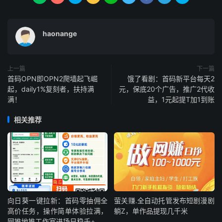
haonange
上一篇
下一篇
首码OPN即OPN2爬墙起飞崛
饿了看剧：首码新平台每天2
起，daily1%复刻者，扶持满
元，保底20个广告，推广2代收
满！
益，1元起提T加1到账
相关推荐
向日葵一键拉新：首码零抽佣全
萤关赚.全自动托管发布短剧漫剧
高价任务，操作简单体验拉满，
躺Z，单作品提现几千米
网推地推工作室进场日稳千+