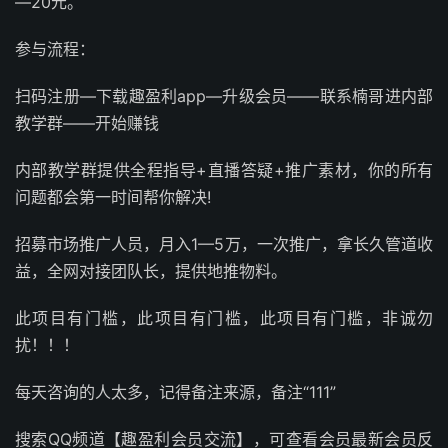
—20元。
参与流程：
扫码注册—下载趣盈利app—升级会员——联系楠哥进内部
教学群——开始赚钱
内部教学群提供全程指导+直播答疑+推广素材，你的所有
问题都会第一时间帮你解决!
招募市场推广人员，月入1—5万，一次推广，拿长久管道收
益，全网对接团队长，提供地推物料。
此项目有门槛，此项目有门槛，此项目有门槛，非诚勿
扰！！！
每天咨询的人太多，记得备注来源，备注“111”
搜索QQ频道【趣盈利会员交流】，可查看会员最新会员反