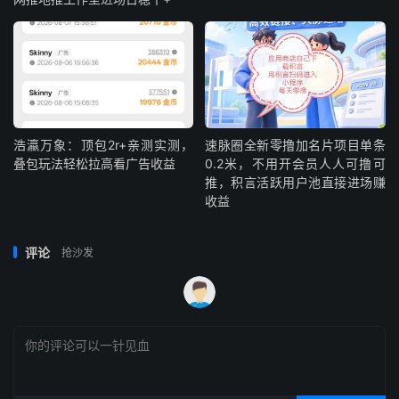
浩瀛万象：顶包2r+亲测实测，
速脉圈全新零撸加名片项目单条
叠包玩法轻松拉高看广告收益
0.2米，不用开会员人人可撸可
推，积言活跃用户池直接进场赚
收益
评论
抢沙发