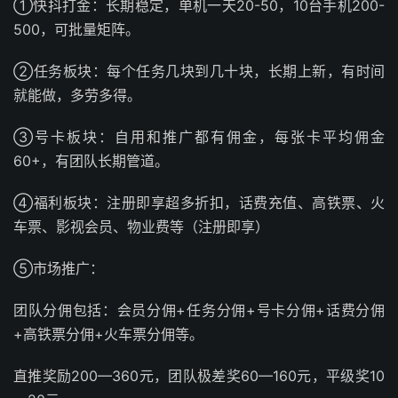
①快抖打金：长期稳定，单机一天20-50，10台手机200-
500，可批量矩阵。
②任务板块：每个任务几块到几十块，长期上新，有时间
就能做，多劳多得。
③号卡板块：自用和推广都有佣金，每张卡平均佣金
60+，有团队长期管道。
④福利板块：注册即享超多折扣，话费充值、高铁票、火
车票、影视会员、物业费等（注册即享）
⑤市场推广：
团队分佣包括：会员分佣+任务分佣+号卡分佣+话费分佣
+高铁票分佣+火车票分佣等。
直推奖励200—360元，团队极差奖60—160元，平级奖10