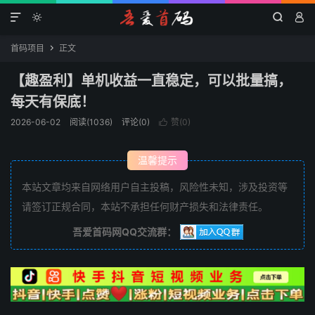




首码项目
正文

【趣盈利】单机收益一直稳定，可以批量搞，
每天有保底！
2026-06-02
阅读(1036)
评论(0)
赞(
0
)

温馨提示
本站文章均来自网络用户自主投稿，风险性未知，涉及投资等
请签订正规合同，本站不承担任何财产损失和法律责任。
吾爱首码网QQ交流群：