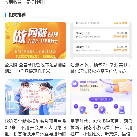
五层收益一元提秒到！
相关推荐
萤关赚.全自动托管发布短剧漫剧
浩瀛万象：顶包2r+亲测实测，
躺Z，单作品提现几千米
叠包玩法轻松拉高看广告收益
速脉圈全新零撸加名片项目单条
星聚时代，包含多种项目：网盘
0.2米，不用开会员人人可撸可
拉新，微芯小游戏看广告，应用
推，积言活跃用户池直接进场赚
推广，小说推文，新渠道，靠谱