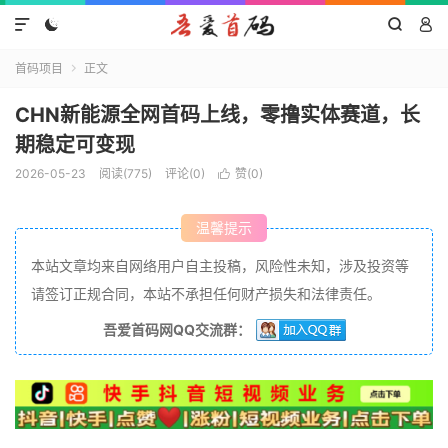




首码项目
正文

CHN新能源全网首码上线，零撸实体赛道，长
期稳定可变现
2026-05-23
阅读(775)
评论(0)
赞(
0
)

温馨提示
本站文章均来自网络用户自主投稿，风险性未知，涉及投资等
请签订正规合同，本站不承担任何财产损失和法律责任。
吾爱首码网QQ交流群：